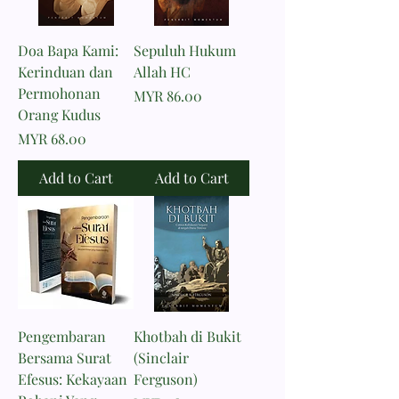
Doa Bapa Kami:
Sepuluh Hukum
Kerinduan dan
Allah HC
Permohonan
Price
MYR 86.00
Orang Kudus
Price
MYR 68.00
Add to Cart
Add to Cart
Pengembaran
Khotbah di Bukit
Bersama Surat
(Sinclair
Efesus: Kekayaan
Ferguson)