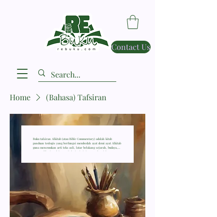
Contact Us
Home
(Bahasa) Tafsiran
Buku tafsiran Alkitab (atau Bible Commentary) adalah kitab
panduan teologis yang berfungsi membedah ayat demi ayat Alkitab
guna menemukan arti teks asli, latar belakang sejarah, budaya,
serta aplikasi praktisnya. Buku jenis ini sangat krusial agar
pembaca tidak salah dalam menafsirkan firman Tuhan.