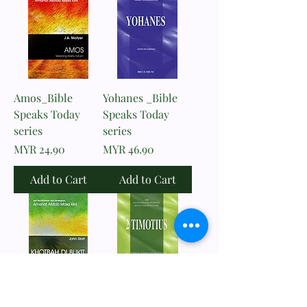
Amos_Bible
Yohanes _Bible
Speaks Today
Speaks Today
series
series
Price
Price
MYR 24.90
MYR 46.90
Add to Cart
Add to Cart
Khotbah di
2 Timotius_The