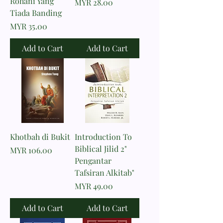
Rohani Yang
Price
MYR 28.00
Tiada Banding
Price
MYR 35.00
Add to Cart
Add to Cart
Khotbah di Bukit
Introduction To
Biblical Jilid 2"
Price
MYR 106.00
Pengantar
Tafsiran Alkitab"
Price
MYR 49.00
Add to Cart
Add to Cart