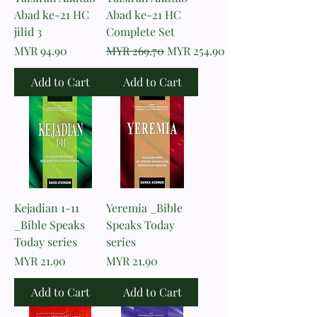
Abad ke-21 HC
Abad ke-21 HC
jilid 3
Complete Set
Price
Regular Price
Sale Price
MYR 94.90
MYR 269.70
MYR 254.90
Add to Cart
Add to Cart
Kejadian 1-11
Yeremia _Bible
_Bible Speaks
Speaks Today
Today series
series
Price
Price
MYR 21.90
MYR 21.90
Add to Cart
Add to Cart