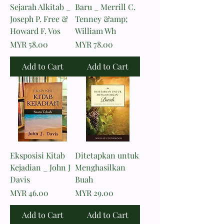
Sejarah Alkitab _
Baru _ Merrill C.
Joseph P. Free &
Tenney &amp;
Howard F. Vos
William Wh
Price
Price
MYR 58.00
MYR 78.00
Add to Cart
Add to Cart
Eksposisi Kitab
Ditetapkan untuk
Kejadian _ John J
Menghasilkan
Davis
Buah
Price
Price
MYR 46.00
MYR 29.00
Add to Cart
Add to Cart