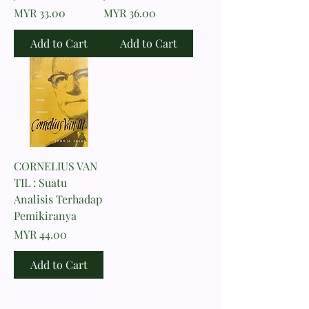
Price
Price
MYR 33.00
MYR 36.00
Add to Cart
Add to Cart
CORNELIUS VAN
TIL : Suatu
Analisis Terhadap
Pemikiranya
Price
MYR 44.00
Add to Cart