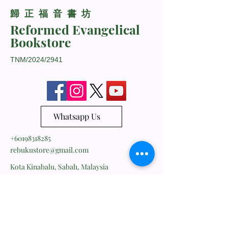
​歸正福音書坊
Reformed Evangelical
Bookstore
TNM/2024/2941
Whatsapp Us
+60198318285
rebukustore@gmail.com
Kota Kinabalu, Sabah, Malaysia
Line ID: vc_rebuku
WeChat ID: vc_rebuku