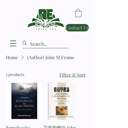
Contact Us
Home
(Author) John M.Frame
5 products
Filter & Sort
Bersukacita
卫道学概论 John