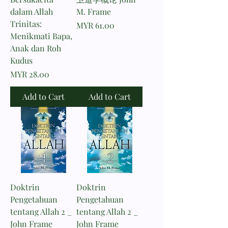
dalam Allah
M. Frame
Trinitas:
Price
MYR 61.00
Menikmati Bapa,
Anak dan Roh
Kudus
Price
MYR 28.00
Add to Cart
Add to Cart
Doktrin
Doktrin
Pengetahuan
Pengetahuan
tentang Allah 2 _
tentang Allah 2 _
John Frame
John Frame