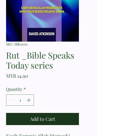
SKU: IBK0013
Rut _Bible Speaks
Today series
Price
MYR 14.90
Quantity
*
Add to Cart
Kasih Karunia Allah Merasuki