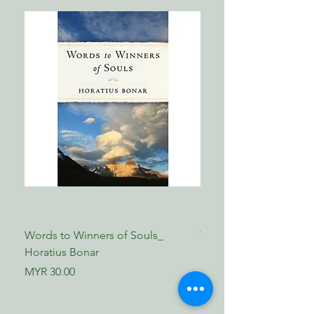
Words to Winners of Souls_
The Reformed Faith_ L
Horatius Bonar
Boettner
Price
Price
MYR 30.00
MYR 17.00