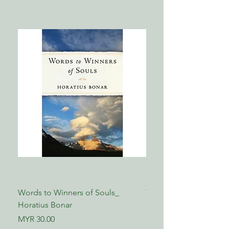
Words to Winners of Souls_
The Reformed Faith_ L
Horatius Bonar
Boettner
Price
Price
MYR 30.00
MYR 17.00