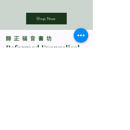
Shop Now
​歸正福音書坊
Reformed Evangelical
Bookstore
TNM/2024/2941
Whatsapp Us
+60198318285
rebukustore@gmail.com
Kota Kinabalu, Sabah, Malaysia