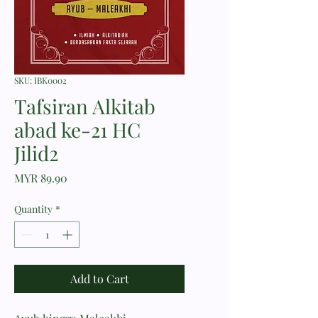
SKU: IBK0002
Tafsiran Alkitab
abad ke-21 HC
Jilid2
Price
MYR 89.90
Quantity
*
Add to Cart