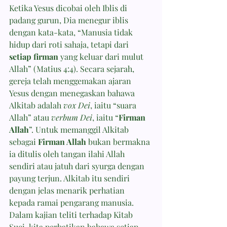
Ketika Yesus dicobai oleh Iblis di 
padang gurun, Dia menegur iblis 
dengan kata-kata, “Manusia tidak 
hidup dari roti sahaja, tetapi dari 
setiap firman
 yang keluar dari mulut 
Allah” (Matius 4:4). Secara sejarah, 
gereja telah menggemakan ajaran 
Yesus dengan menegaskan bahawa 
Alkitab adalah 
vox Dei
, iaitu “suara 
Allah” atau 
verbum Dei
, iaitu “
Firman 
Allah
”. Untuk memanggil Alkitab 
sebagai 
Firman Allah
 bukan bermakna 
ia ditulis oleh tangan ilahi Allah 
sendiri atau jatuh dari syurga dengan 
payung terjun. Alkitab itu sendiri 
dengan jelas menarik perhatian 
kepada ramai pengarang manusia. 
Dalam kajian teliti terhadap Kitab 
Suci, kita perhatikan bahawa setiap 