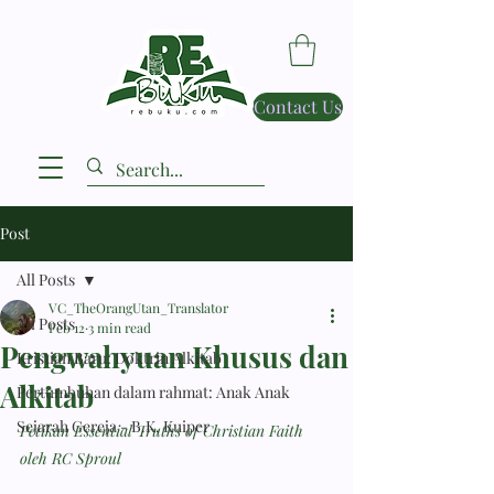
Contact Us
Post
All Posts
VC_TheOrangUtan_Translator
All Posts
Feb 12
3 min read
Pengwahyuan Khusus dan
Kristian Baru: Doktrin Alkitab
Alkitab
Pertumbuhan dalam rahmat: Anak Anak
Sejarah Gereja - B.K. Kuiper
Petikan Essential Truths of Christian Faith 
oleh RC Sproul