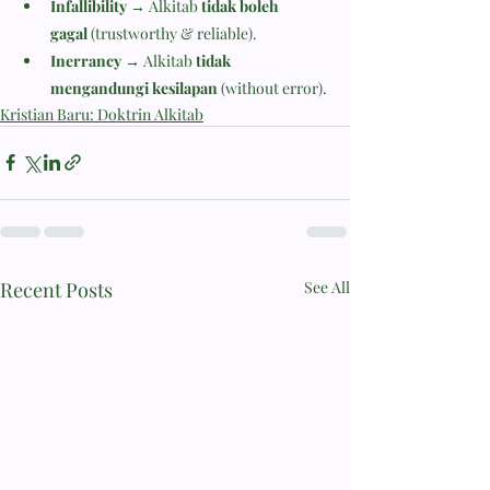
Infallibility
 → Alkitab 
tidak boleh 
gagal
 (trustworthy & reliable).
Inerrancy
 → Alkitab 
tidak 
mengandungi kesilapan
 (without error).
Kristian Baru: Doktrin Alkitab
Recent Posts
See All