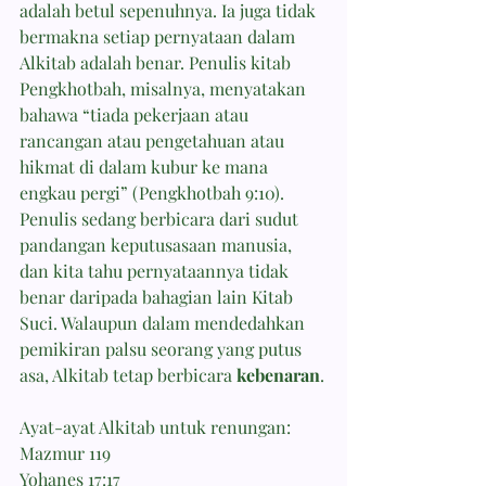
adalah betul sepenuhnya. Ia juga tidak 
bermakna setiap pernyataan dalam 
Alkitab adalah benar. Penulis kitab 
Pengkhotbah, misalnya, menyatakan 
bahawa “tiada pekerjaan atau 
rancangan atau pengetahuan atau 
hikmat di dalam kubur ke mana 
engkau pergi” (Pengkhotbah 9:10). 
Penulis sedang berbicara dari sudut 
pandangan keputusasaan manusia, 
dan kita tahu pernyataannya tidak 
benar daripada bahagian lain Kitab 
Suci. Walaupun dalam mendedahkan 
pemikiran palsu seorang yang putus 
asa, Alkitab tetap berbicara 
kebenaran
.
Ayat-ayat Alkitab untuk renungan: 
Mazmur 119 
Yohanes 17:17 