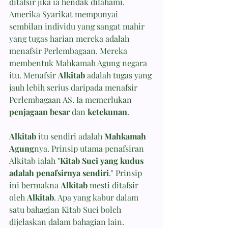
ditafsir jika ia hendak difahami. 
Amerika Syarikat mempunyai 
sembilan individu yang sangat mahir 
yang tugas harian mereka adalah 
menafsir Perlembagaan. Mereka 
membentuk Mahkamah Agung negara 
itu. Menafsir 
Alkitab
 adalah tugas yang 
jauh lebih serius daripada menafsir 
Perlembagaan AS. Ia memerlukan 
penjagaan besar
 dan 
ketekunan
.
Alkitab
 itu sendiri adalah 
Mahkamah 
Agung
nya. Prinsip utama penafsiran 
Alkitab ialah "
Kitab Suci yang kudus 
adalah penafsirnya sendiri
." Prinsip 
ini bermakna 
Alkitab
 mesti ditafsir 
oleh 
Alkitab
. Apa yang kabur dalam 
satu bahagian Kitab Suci boleh 
dijelaskan dalam bahagian lain. 