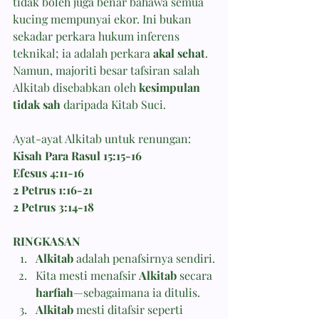
tidak boleh juga benar bahawa semua 
kucing mempunyai ekor. Ini bukan 
sekadar perkara hukum inferens 
teknikal; ia adalah perkara 
akal sehat
. 
Namun, majoriti besar tafsiran salah 
Alkitab disebabkan oleh 
kesimpulan 
tidak sah
 daripada Kitab Suci.
Ayat-ayat Alkitab untuk renungan: 
Kisah Para Rasul 15:15-16
Efesus 4:11-16
2 Petrus 1:16-21
2 Petrus 3:14-18
RINGKASAN
Alkitab
 adalah penafsirnya sendiri.
Kita mesti menafsir 
Alkitab
 secara 
harfiah
—sebagaimana ia ditulis.
Alkitab
 mesti ditafsir seperti 