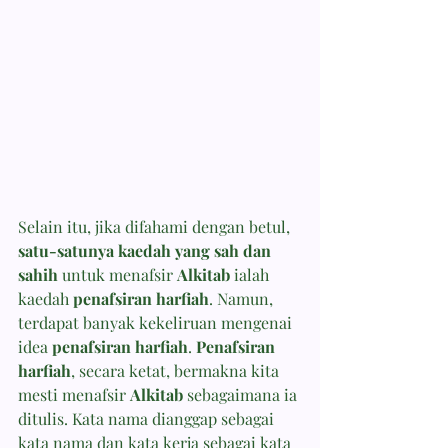
Selain itu, jika difahami dengan betul, 
satu-satunya kaedah yang sah dan 
sahih
 untuk menafsir 
Alkitab
 ialah 
kaedah 
penafsiran harfiah
. Namun, 
terdapat banyak kekeliruan mengenai 
idea 
penafsiran harfiah
. 
Penafsiran 
harfiah
, secara ketat, bermakna kita 
mesti menafsir 
Alkitab
 sebagaimana ia 
ditulis. Kata nama dianggap sebagai 
kata nama dan kata kerja sebagai kata 