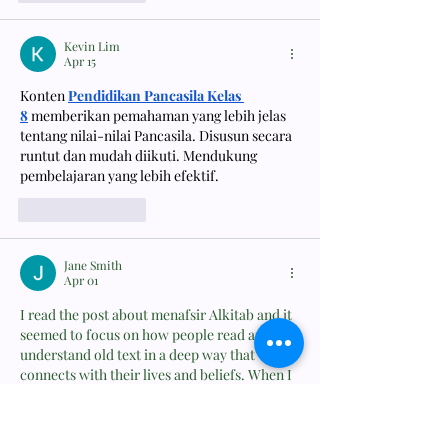
Kevin Lim
Apr 15
Konten 
Pendidikan Pancasila Kelas 
8
 memberikan pemahaman yang lebih jelas 
tentang nilai-nilai Pancasila. Disusun secara 
runtut dan mudah diikuti. Mendukung 
pembelajaran yang lebih efektif.
Like
Reply
Jane Smith
Apr 01
I read the post about menafsir Alkitab and it 
seemed to focus on how people read and 
understand old text in a deep way that 
connects with their lives and beliefs. When I 
had a tough week of studies, I used 
Maths 
Assignment Help
 to get through tricky 
problems so I could spend time thinking and 