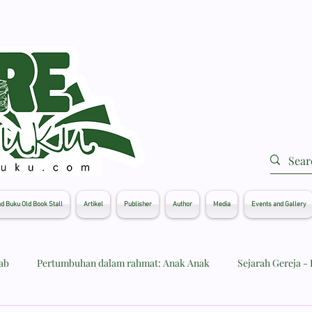
d Buku Old Book Stall
Artikel
Publisher
Author
Media
Events and Gallery
tab
Pertumbuhan dalam rahmat: Anak Anak
Sejarah Gereja - 