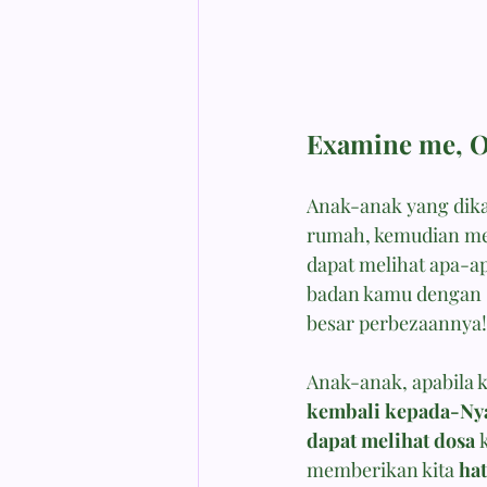
Examine me, O
Anak-anak yang dik
rumah, kemudian mem
dapat melihat apa-a
badan kamu dengan s
besar perbezaannya! 
Anak-anak, apabila k
kembali kepada-Ny
dapat melihat dosa
 
memberikan kita 
hat