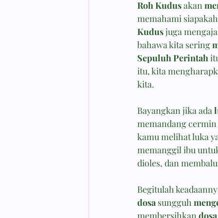
Roh Kudus
 akan 
me
memahami siapakah A
Kudus
 juga mengajar
bahawa kita sering 
m
Sepuluh Perintah
 i
itu, kita mengharapk
kita.
Bayangkan jika ada 
memandang cermin — 
kamu melihat luka y
memanggil ibu untu
dioles, dan membalu
Begitulah keadaannya
dosa
 sungguh 
menge
membersihkan 
dosa