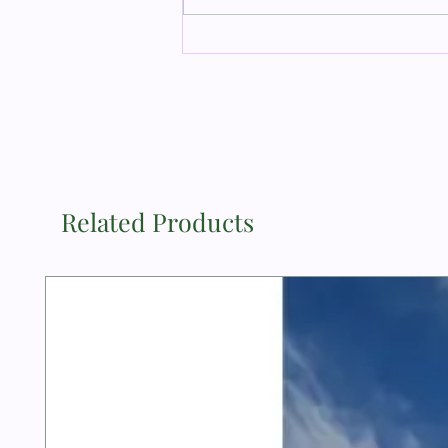
Ya TUHAN, Sion mendengar
hukum-Mu lalu bersukacita.
Mazmur 97:8a
Related Products