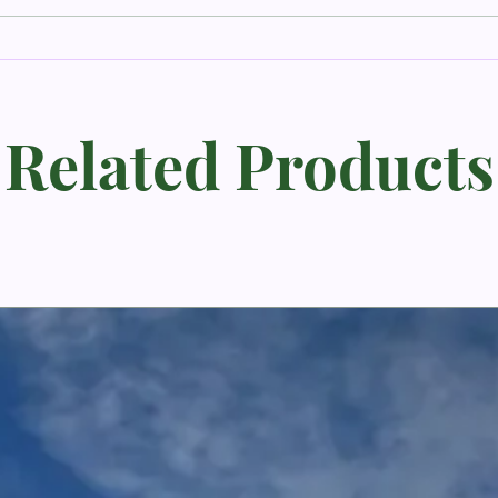
Kamu harus dilahirkan
Basu
kembali. | Yohanes 3:7
putih
Mazm
Related Products