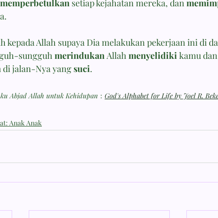
memperbetulkan
 setiap kejahatan mereka, dan 
memim
a.
 kepada Allah supaya Dia melakukan pekerjaan ini di da
gguh-sungguh 
merindukan
 Allah 
menyelidiki
 kamu da
n
 di jalan-Nya yang 
suci
.
uku Abjad Allah untuk Kehidupan
：
God's Alphabet for Life by Joel R. Bek
at: Anak Anak