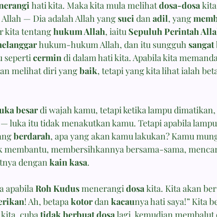
nerangi
 hati kita. Maka kita mula melihat 
dosa-dosa
 kit
llah — Dia adalah Allah yang 
suci
 dan 
adil
, yang 
memb
 kita tentang 
hukum Allah
, iaitu 
Sepuluh Perintah All
elanggar
 hukum-hukum Allah, dan itu sungguh 
sangat
tu seperti 
cermin
 di dalam hati kita. Apabila kita memand
an melihat diri yang 
baik
, tetapi yang kita lihat ialah bet
luka besar
 di wajah kamu, tetapi ketika lampu dimatikan
luka itu tidak menakutkan kamu. Tetapi apabila lampu
ang 
berdarah
, apa yang akan kamu lakukan? Kamu mung
k membantu, membersihkannya bersama-sama, mencar
tnya dengan 
kain kasa
.
 apabila 
Roh Kudus
 menerangi 
dosa
 kita. Kita akan ber
rikan
! Ah, betapa 
kotor
 dan 
kacau
nya hati saya!” Kita 
 kita, cuba 
tidak berbuat dosa
 lagi, kemudian membalut 