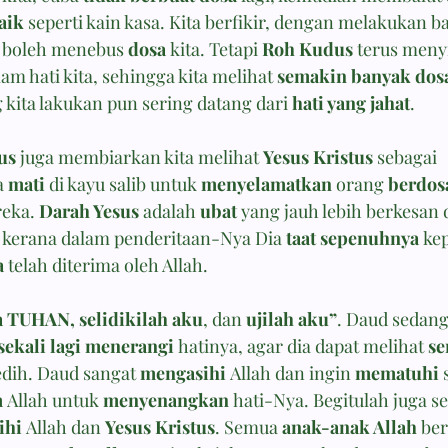
aik
 seperti kain kasa. Kita berfikir, dengan melakukan b
a boleh menebus 
dosa
 kita. Tetapi 
Roh Kudus
 terus menyi
am hati kita, sehingga kita melihat 
semakin banyak dos
 kita lakukan pun sering datang dari 
hati yang jahat
.
us
 juga membiarkan kita melihat 
Yesus Kristus
 sebagai 
a 
mati
 di kayu salib untuk 
menyelamatkan
 orang 
berdos
eka. 
Darah Yesus
 adalah 
ubat
 yang jauh lebih berkesan 
a, kerana dalam penderitaan-Nya Dia 
taat sepenuhnya
 ke
a
 telah diterima oleh Allah.
a TUHAN, selidikilah aku
, dan 
ujilah aku”
. Daud sedan
sekali lagi menerangi
 hatinya, agar dia dapat melihat 
se
dih. Daud sangat 
mengasihi
 Allah dan ingin 
mematuhi
 
m
 Allah untuk 
menyenangkan
 hati-Nya. Begitulah juga se
ihi
 Allah dan 
Yesus Kristus
. Semua 
anak-anak Allah
 be