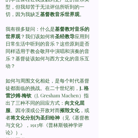
型，但我却苦于无法评估所听到的一
切，因为我缺乏
基督教音乐世界观
。
我有很多疑问：什么是
基督教对音乐的
世界观
？我们该如何将
圣经教导
应用到
日常生活中听到的音乐？这些原则是否
同样适用于教会敬拜中演唱和演奏的音
乐？基督徒该如何与西方文化的音乐互
动？
如何与周围文化相处，是每个时代基督
徒都面临的挑战。在二十世纪初，
J. 格
雷沙姆·梅钦
（J. Gresham Machen）指
出了三种不同的回应方式：
向文化屈
服
、因冷漠或公开敌对而
摧毁文化
，或
者
将文化分别为圣归给神
（见《基督教
与文化》，1913年《普林斯顿神学评
论》）。