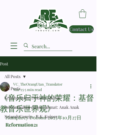
Contact Us
Post
All Posts
VC_TheOrangUtan_Translator
All Posts
Mar 25
5 min read
《音乐归于神的荣耀：基督
Kristian Baru: Doktrin Alkitab
教音乐世界观》
Pertumbuhan dalam rahmat: Anak Anak
Sejarah Gereja - B.K. Kuiper
Humphrey Dobson 2025年10月27日 
Reformation21