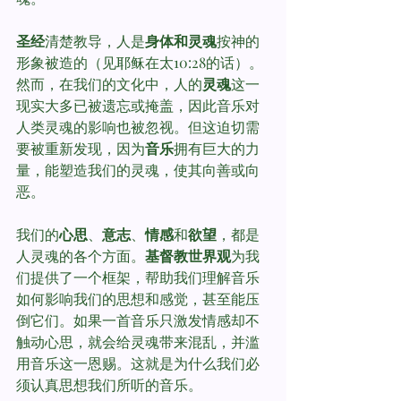
圣经
清楚教导，人是
身体和灵魂
按神的
形象被造的（见耶稣在太10:28的话）。
然而，在我们的文化中，人的
灵魂
这一
现实大多已被遗忘或掩盖，因此音乐对
人类灵魂的影响也被忽视。但这迫切需
要被重新发现，因为
音乐
拥有巨大的力
量，能塑造我们的灵魂，使其向善或向
恶。
我们的
心思
、
意志
、
情感
和
欲望
，都是
人灵魂的各个方面。
基督教世界观
为我
们提供了一个框架，帮助我们理解音乐
如何影响我们的思想和感觉，甚至能压
倒它们。如果一首音乐只激发情感却不
触动心思，就会给灵魂带来混乱，并滥
用音乐这一恩赐。这就是为什么我们必
须认真思想我们所听的音乐。