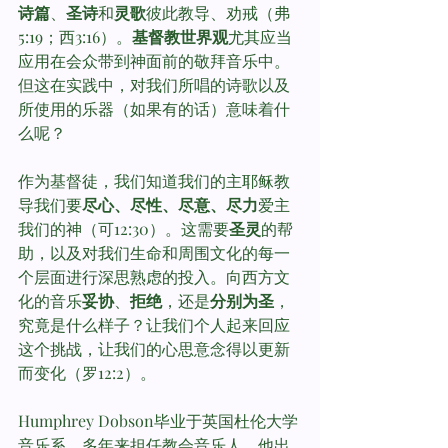
诗篇
、
圣诗
和
灵歌
彼此教导、劝戒（弗
5:19；西3:16）。
基督教世界观
尤其应当
应用在会众带到神面前的敬拜音乐中。
但这在实践中，对我们所唱的诗歌以及
所使用的乐器（如果有的话）意味着什
么呢？
作为基督徒，我们知道我们的主耶稣教
导我们要
尽心、尽性、尽意、尽力
爱主
我们的神（可12:30）。这需要
圣灵
的帮
助，以及对我们生命和周围文化的每一
个层面进行深思熟虑的投入。向西方文
化的音乐
妥协
、
拒绝
，还是
分别为圣
，
究竟是什么样子？让我们个人起来回应
这个挑战，让我们的心思意念得以更新
而变化（罗12:2）。
Humphrey Dobson毕业于英国杜伦大学
音乐系，多年来担任教会音乐人。他出