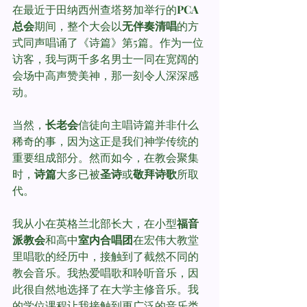
在最近于田纳西州查塔努加举行的
PCA
总会
期间，整个大会以
无伴奏清唱
的方
式同声唱诵了《诗篇》第5篇。作为一位
访客，我与两千多名男士一同在宽阔的
会场中高声赞美神，那一刻令人深深感
动。
当然，
长老会
信徒向主唱诗篇并非什么
稀奇的事，因为这正是我们神学传统的
重要组成部分。然而如今，在教会聚集
时，
诗篇
大多已被
圣诗
或
敬拜诗歌
所取
代。
我从小在英格兰北部长大，在小型
福音
派教会
和高中
室内合唱团
在宏伟大教堂
里唱歌的经历中，接触到了截然不同的
教会音乐。我热爱唱歌和聆听音乐，因
此很自然地选择了在大学主修音乐。我
的学位课程让我接触到更广泛的音乐类