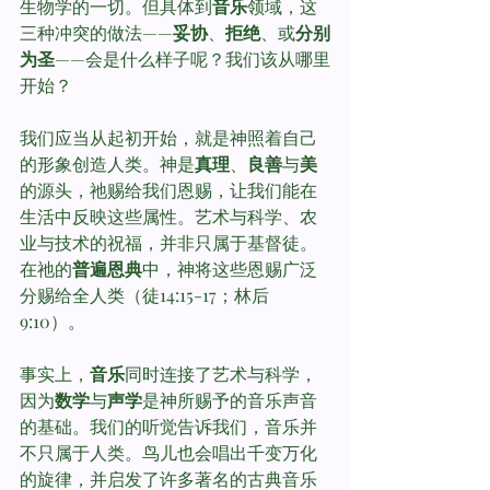
生物学的一切。但具体到
音乐
领域，这
三种冲突的做法——
妥协
、
拒绝
、或
分别
为圣
——会是什么样子呢？我们该从哪里
开始？
我们应当从起初开始，就是神照着自己
的形象创造人类。神是
真理
、
良善
与
美
的源头，祂赐给我们恩赐，让我们能在
生活中反映这些属性。艺术与科学、农
业与技术的祝福，并非只属于基督徒。
在祂的
普遍恩典
中，神将这些恩赐广泛
分赐给全人类（徒14:15-17；林后
9:10）。
事实上，
音乐
同时连接了艺术与科学，
因为
数学
与
声学
是神所赐予的音乐声音
的基础。我们的听觉告诉我们，音乐并
不只属于人类。鸟儿也会唱出千变万化
的旋律，并启发了许多著名的古典音乐