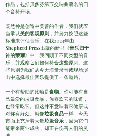
作品，包括贝多芬第五交响曲著名的四
个音符开场。
既然神是创造中美善的作者，我们就应
当承认
美的客观原则
，并努力按照这些
标准来评估音乐。在我2024年由
Shepherd Press
出版的新书《
音乐归于
神的荣耀
》中，我回顾了不同类型的音
乐，并观察它们如何符合这些原则。这
些原则为我们从今天海量录音或现场演
出中选择最佳音乐提供了一条道路。
一个有帮助的比喻是
食物
。你可能有自
己最爱的垃圾食品，你喜欢它的味道，
也经常吃它。但这并不意味着它健康或
对你有好处。就像
垃圾食品
一样，今天
市面上充斥着大量
垃圾音乐
，因为它们
能带来商业成功，却正在伤害人们的灵
魂。