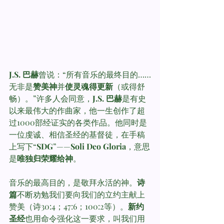
J.S. 巴赫
曾说：“所有音乐的最终目的……
无非是
赞美神
并
使灵魂得更新
（或得舒
畅）。”许多人会同意，
J.S. 巴赫
是有史
以来最伟大的作曲家，他一生创作了超
过1000部经证实的各类作品。他同时是
一位虔诚、相信圣经的基督徒，在手稿
上写下“
SDG
”——
Soli Deo Gloria
，意思
是
唯独归荣耀给神
。
音乐的最高目的，是敬拜永活的神。
诗
篇
不断劝勉我们要向我们的立约主献上
赞美（诗30:4；47:6；100:2等）。
新约
圣经
也用命令强化这一要求，叫我们用