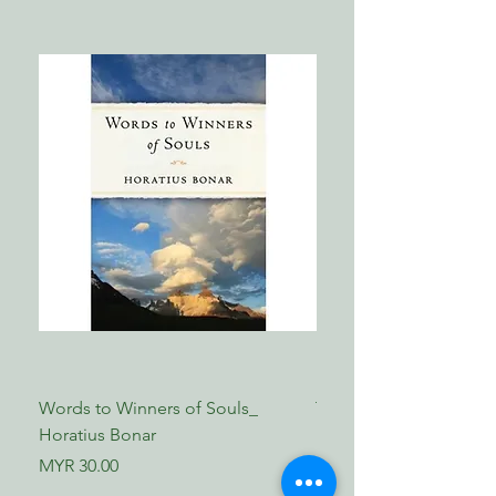
Words to Winners of Souls_
The Reformed Faith_ L
Horatius Bonar
Boettner
Price
Price
MYR 30.00
MYR 17.00