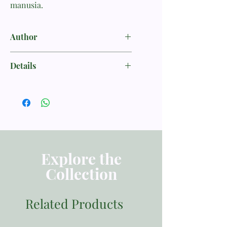
manusia.
Author
Tong, Stephen
Details
KEHIDUPAN KRISTEN
ISBN 9786021603406
Penerbit Momentum
Tebal Buku 110 halaman
Dimensi 21.00x14.00
Berat 160
Explore the
Collection
Related Products