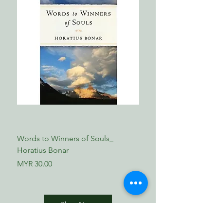
Words to Winners of Souls_
The Reformed Faith_ L
Horatius Bonar
Boettner
Price
Price
MYR 30.00
MYR 17.00
Shop Now