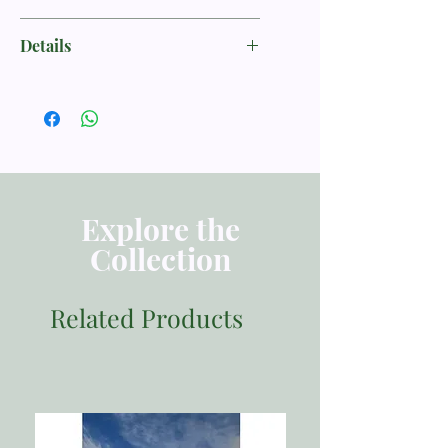
Tong, Stephen
Details
ISBN 9786028165938
Penerbit Momentum
Tebal Buku 212 halaman
Dimensi 21.00x14.00
Berat 300
Explore the
Collection
Related Products