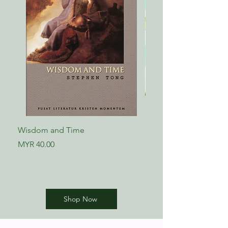
Wisdom and Time
Saksi-saksi Iman
Price
Price
MYR 40.00
MYR 24.00
Shop Now