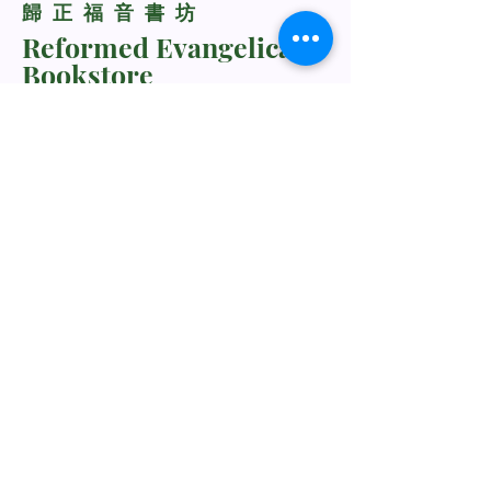
​歸正福音書坊
Reformed Evangelical
Bookstore
TNM/2024/2941
Whatsapp Us
+60198318285
rebukustore@gmail.com
Kota Kinabalu, Sabah, Malaysia
Line ID: vc_rebuku
WeChat ID: vc_rebuku