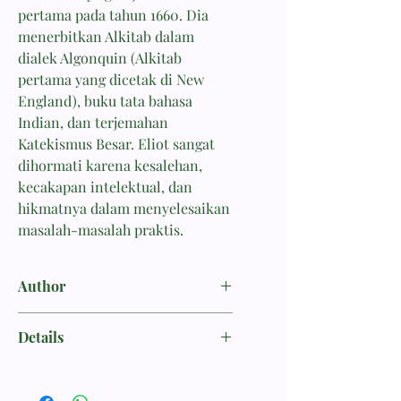
pertama pada tahun 1660. Dia
menerbitkan Alkitab dalam
dialek Algonquin (Alkitab
pertama yang dicetak di New
England), buku tata bahasa
Indian, dan terjemahan
Katekismus Besar. Eliot sangat
dihormati karena kesalehan,
kecakapan intelektual, dan
hikmatnya dalam menyelesaikan
masalah-masalah praktis.
Author
Cryer, Neville B.
Details
BIOGRAFI
ISBN 9789798131769