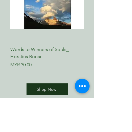
Words to Winners of Souls_
The Reformed Faith_ L
Horatius Bonar
Boettner
Price
Price
MYR 30.00
MYR 17.00
Shop Now
​歸正福音書坊
Reformed Evangelical
Bookstore