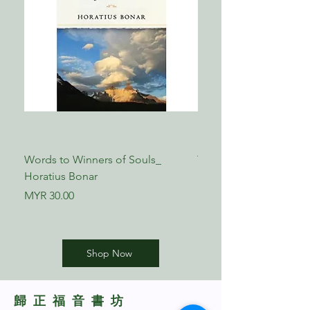
Words to Winners of Souls_
The Reformed Faith_ L
Horatius Bonar
Boettner
Price
Price
MYR 30.00
MYR 17.00
Shop Now
​歸正福音書坊