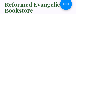
Reformed Evangelical
Bookstore
TNM/2024/2941
Whatsapp Us
+60198318285
rebukustore@gmail.com
Kota Kinabalu, Sabah, Malaysia
Line ID: vc_rebuku
WeChat ID: vc_rebuku