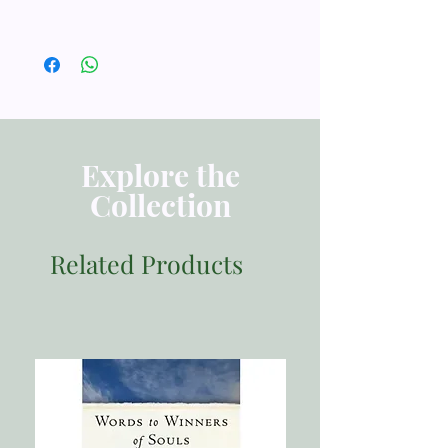
THEOLOGI HISTORIS
POLITIK
ISBN 9786028165228
Penerbit Momentum
Tebal Buku 408 halaman
Dimensi 23.50x15.50
Berat 1000
Explore the
Collection
Related Products