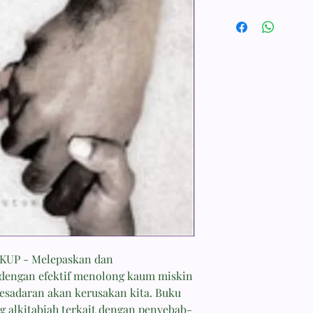
ISBN 9786023930623
Penerbit Momentum
Tebal Buku 312 hala
Dimensi 24.00x16.00
Berat 600
KUP - Melepaskan dan
dengan efektif menolong kaum miskin
sadaran akan kerusakan kita. Buku
g alkitabiah terkait dengan penyebab-