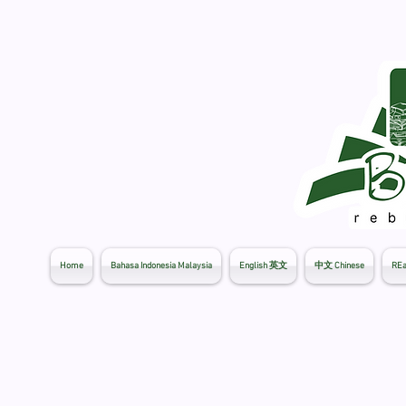
Home
Bahasa Indonesia Malaysia
English 英文
中文 Chinese
REa