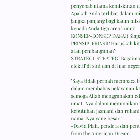
penyebab utama kemiskinan d
Apakah Anda terlibat dalam m
jangka panjang bagi kaum mis
kepada Anda tiga area kunci:
KONSEP-KONSEP DASAR Siapa 
PRINSIP-PRINSIP Haruskah kita
atau pembangunan?
STRATEGI-STRATEGI Bagaiman
efektif di sini dan di luar neger
"Saya tidak pernah membaca bu
dalam membahas pelayanan ke
semoga Allah menggunakan edi
umat-Nya dalam menunaikan t
kebutuhan jasmani dan rohani
nama-Nya yang besar."
-David Platt, pendeta dan penu
from the American Dream