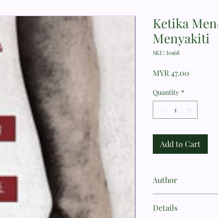
Ketika Men
Menyakiti
SKU: I0168
Price
MYR 47.00
Quantity
*
Add to Cart
Author
Corbett, Steve & B. F
Details