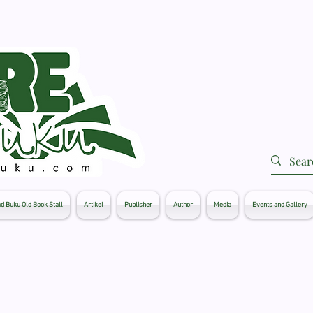
d Buku Old Book Stall
Artikel
Publisher
Author
Media
Events and Gallery