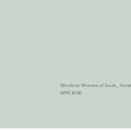
Words to Winners of Souls_ Horat
Price
MYR 30.00