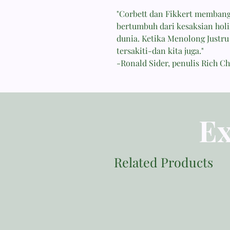
"Corbett dan Fikkert memban
bertumbuh dari kesaksian holi
dunia. Ketika Menolong Justr
tersakiti-dan kita juga."
-Ronald Sider, penulis Rich Ch
Ex
Related Products