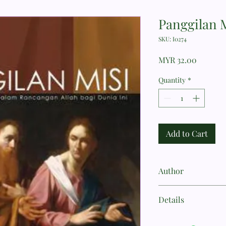
Panggilan 
SKU: I0274
Price
MYR 32.00
Quantity
*
Add to Cart
Author
Sills, M. David
Details
ISBN 9786028165266