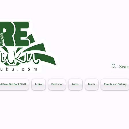
d Buku Old Book Stall
Artikel
Publisher
Author
Media
Events and Gallery