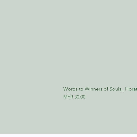
Words to Winners of Souls_ Horat
Price
MYR 30.00