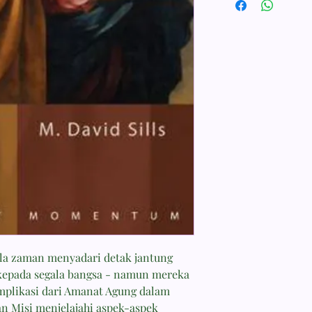
Penerbit Momentum
Tebal Buku 246 hala
Dimensi. 23.50x15.50
Berat 320
ala zaman menyadari detak jantung
 kepada segala bangsa - namun mereka
implikasi dari Amanat Agung dalam
an Misi menjelajahi aspek-aspek