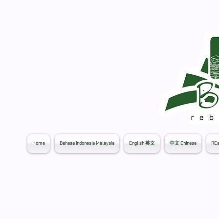
Home
Bahasa Indonesia Malaysia
English 英文
中文 Chinese
REa