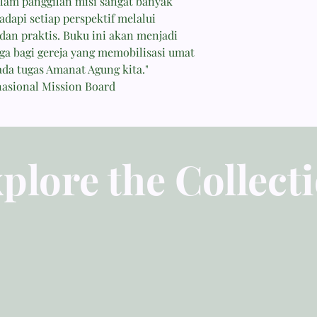
alam panggilan misi sangat banyak
adapi setiap perspektif melalui
dan praktis. Buku ini akan menjadi
ga bagi gereja yang memobilisasi umat
da tugas Amanat Agung kita."
rnasional Mission Board
plore the Collect