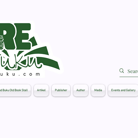
d Buku Old Book Stall
Artikel
Publisher
Author
Media
Events and Gallery