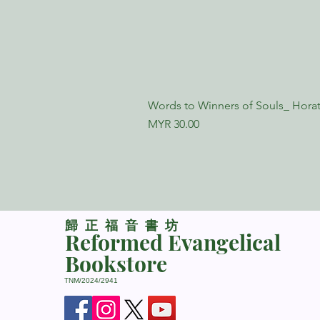
Words to Winners of Souls_ Horat
Price
MYR 30.00
​歸正福音書坊
Reformed Evangelical
Bookstore
TNM/2024/2941