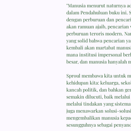
"Manusia menurut naturnya ada
dalam Pendahuluan buku ini. 
dengan perburuan dan pencaria
akan ramuan ajaib, pencarian 
perburuan teroris modern. N
yang solid bahwa pencarian y
kembali akan martabat manusi
mana institusi impersonal be
besar, dan manusia hanyalah m
Sproul membawa kita untuk me
kehidupan kita: keluarga, seko
kancah politik, dan bahkan ge
semakin dilucuti, baik melalu
melalui tindakan yang sistemat
juga menawarkan solusi-solusi
mengembalikan manusia kepada
sesungguhnya sebagai penyand