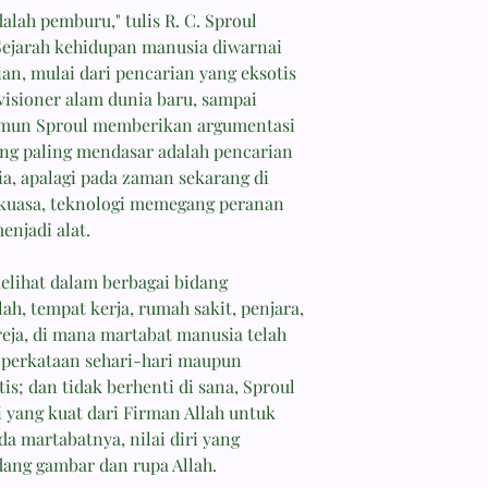
lah pemburu," tulis R. C. Sproul
Sejarah kehidupan manusia diwarnai
n, mulai dari pencarian yang eksotis
visioner alam dunia baru, sampai
amun Sproul memberikan argumentasi
ang paling mendasar adalah pencarian
a, apalagi pada zaman sekarang di
rkuasa, teknologi memegang peranan
enjadi alat.
lihat dalam berbagai bidang
lah, tempat kerja, rumah sakit, penjara,
reja, di mana martabat manusia telah
i perkataan sehari-hari maupun
is; dan tidak berhenti di sana, Sproul
 yang kuat dari Firman Allah untuk
 martabatnya, nilai diri yang
ang gambar dan rupa Allah.