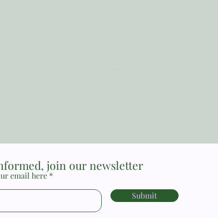
The Reformed Faith_ Loraine
Price
MYR 17.00
informed, join our newsletter
ur email here
Submit