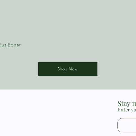
ius Bonar
Shop Now
Stay 
Enter yo