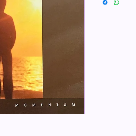
Etika
ISBN 9789798131301 / 
Penerbit Momentum
Tebal Buku 272 hala
Dimensi 25 x 16 cm
Berat 450