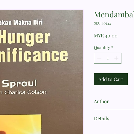
Mendambak
SKU: I0242
Price
MYR 40.00
Quantity
*
Add to Cart
Author
Sproul, R. C.
Details
The Hunger for Signi