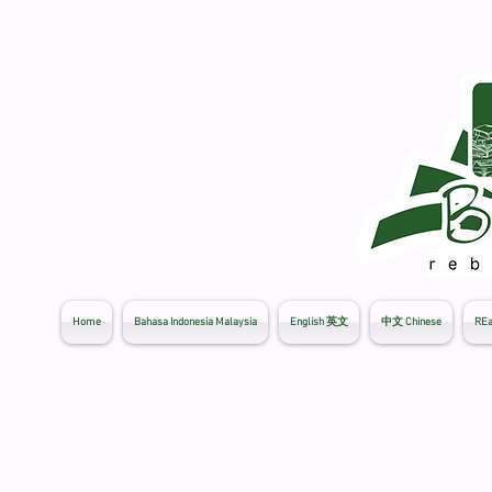
Home
Bahasa Indonesia Malaysia
English 英文
中文 Chinese
REa