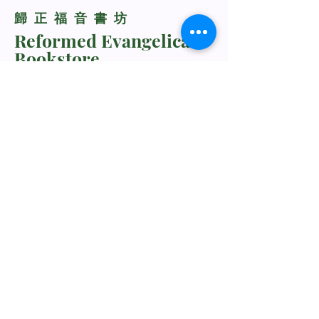
​歸正福音書坊
Reformed Evangelical
Bookstore
TNM/2024/2941
Whatsapp Us
+60198318285
rebukustore@gmail.com
Kota Kinabalu, Sabah, Malaysia
Line ID: vc_rebuku
WeChat ID: vc_rebuku