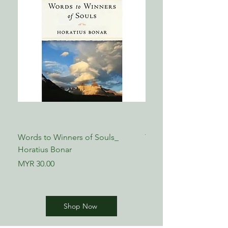
Words to Winners of Souls_
The Reformed Faith_ L
Horatius Bonar
Boettner
Price
Price
MYR 30.00
MYR 17.00
Shop Now