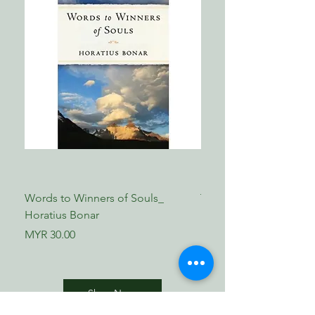
Words to Winners of Souls_
The Reformed Faith_ L
Horatius Bonar
Boettner
Price
Price
MYR 30.00
MYR 17.00
Shop Now