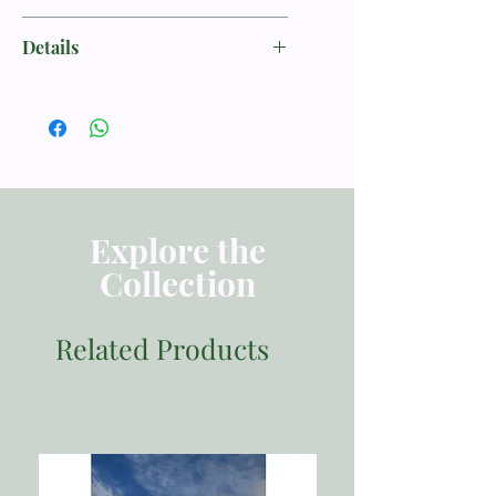
Henry, Matthew
Details
ISBN 9786028165464
Penerbit Momentum
Tebal Buku 782 halaman
Dimensi 21.00x14.00
Berat 1000
Explore the
Collection
Related Products