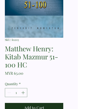
SKU: I0203
Matthew Henry:
Kitab Mazmur 51-
100 HC
Price
MYR 63.00
Quantity
*
Add to Cart