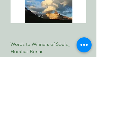
Words to Winners of Souls_
The Reformed Faith_ L
Horatius Bonar
Boettner
Price
Price
MYR 30.00
MYR 17.00
Shop Now
​歸正福音書坊
Reformed Evangelical
Bookstore
TNM/2024/2941