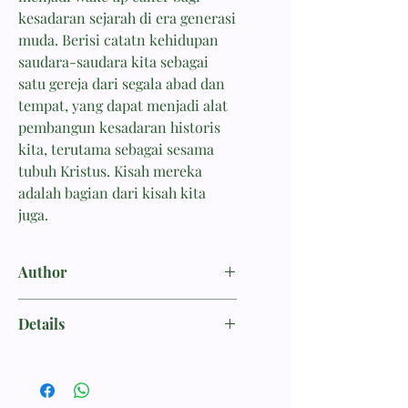
kesadaran sejarah di era generasi
muda. Berisi catatn kehidupan
saudara-saudara kita sebagai
satu gereja dari segala abad dan
tempat, yang dapat menjadi alat
pembangun kesadaran historis
kita, terutama sebagai sesama
tubuh Kristus. Kisah mereka
adalah bagian dari kisah kita
juga.
Author
Wicaksono, Gito T.
Details
ISBN 9786023931873
Penerbit MOMENTUM
Tebal Buku 280 halaman