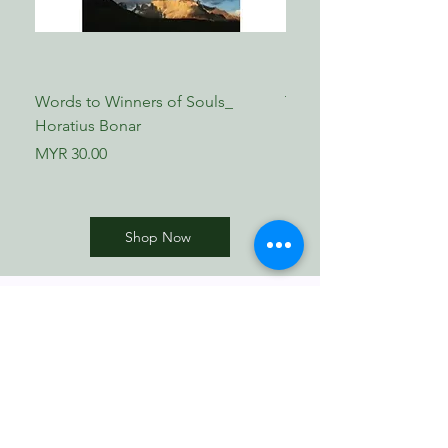
Words to Winners of Souls_
The Reformed Faith_ L
Horatius Bonar
Boettner
Price
Price
MYR 30.00
MYR 17.00
Shop Now
​歸正福音書坊
Reformed Evangelical
Bookstore
TNM/2024/2941