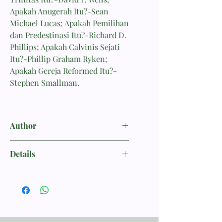
Apakah Anugerah Itu?-Sean
Michael Lucas; Apakah Pemilihan
dan Predestinasi Itu?-Richard D.
Phillips; Apakah Calvinis Sejati
Itu?-Phillip Graham Ryken;
Apakah Gereja Reformed Itu?-
Stephen Smallman.
Author
Ryken, Philip Graham
Details
ISBN 9786021603239
Penerbit Momentum
Tebal Buku 36 halaman
Dimensi 21.00x14.00
Berat 200