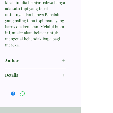
kisah ini dia belajar bahwa hanya
ada satu topi yang tepat
untuknya, dan bahwa Bapalah
yang paling tahu topi mana yang
harus dia kenakan. Melalui buku
ini, anak2 akan belajar untuk
mengenal kehendak Bapa bagi
mereka.
Author
Lucado, Max
Details
ANAK-ANAK (USIA 3-7 TAHUN)
ISBN 9789793292236
Penerbit Momentum
Tebal Buku 32 halaman
Dimensi 20.20x22.70
Berat 110