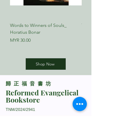
Words to Winners of Souls_
The Reformed Faith_ L
Horatius Bonar
Boettner
Price
Price
MYR 30.00
MYR 17.00
Shop Now
​歸正福音書坊
Reformed Evangelical
Bookstore
TNM/2024/2941