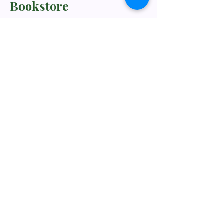
Bookstore
TNM/2024/2941
Whatsapp Us
+60198318285
rebukustore@gmail.com
Kota Kinabalu, Sabah, Malaysia
Line ID: vc_rebuku
WeChat ID: vc_rebuku
Stay informed, join our