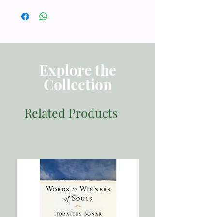
DEVOSIONAL ANAK
ISBN 9789793292434
Penerbit Momentum
Tebal Buku 28 halaman
Dimensi 12.50x19.00
Berat 200
Explore the
Collection
Related Products