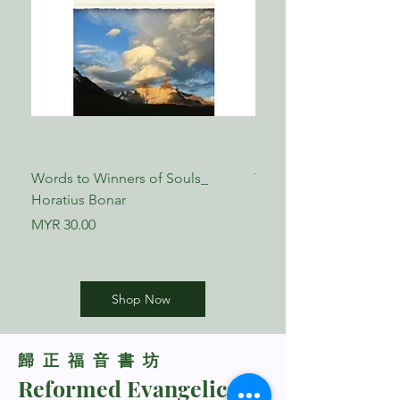
Words to Winners of Souls_
The Reformed Faith_ L
Horatius Bonar
Boettner
Price
Price
MYR 30.00
MYR 17.00
Shop Now
​歸正福音書坊
Reformed Evangelical