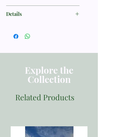
Hoffecker, Andrew
Details
WAWASAN DUNIA
ISBN 9786028165341
Penerbit Momentum
Tebal Buku 440 halaman
Dimensi 25.00x19.00
Berat 1100
Explore the
Collection
Related Products