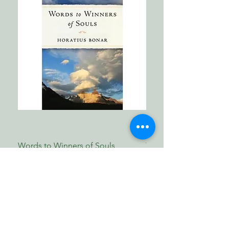
Words to Winners of Souls_
The Reformed Faith_ L
Horatius Bonar
Boettner
Price
Price
MYR 30.00
MYR 17.00
Shop Now