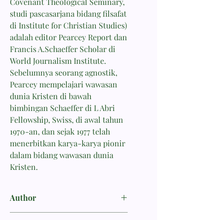
Covenant Theological Seminary,
studi pascasarjana bidang filsafat
di Institute for Christian Studies)
adalah editor Pearcey Report dan
Francis A.Schaeffer Scholar di
World Journalism Institute.
Sebelumnya seorang agnostik,
Pearcey mempelajari wawasan
dunia Kristen di bawah
bimbingan Schaeffer di L Abri
Fellowship, Swiss, di awal tahun
1970-an, dan sejak 1977 telah
menerbitkan karya-karya pionir
dalam bidang wawasan dunia
Kristen.
Author
Pearcey, Nancy R.