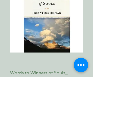
Words to Winners of Souls_
The Reformed Faith_ L
Horatius Bonar
Boettner
Price
Price
MYR 30.00
MYR 17.00
Shop Now