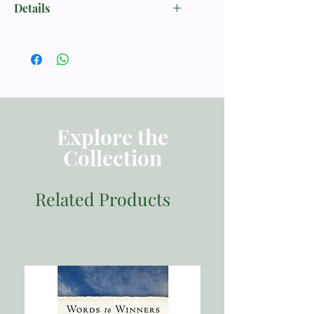
Details
WAWASAN DUNIA
ISBN 9786028165884
Penerbit Momentum
Tebal Buku 554 halaman
Dimensi 23.50x15.50
Berat 1100
Explore the
Collection
Related Products