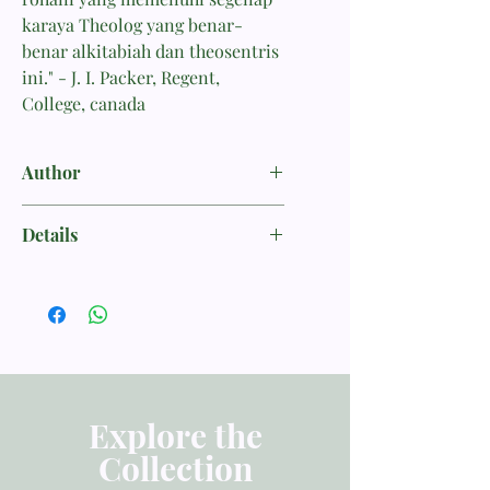
karaya Theolog yang benar-
benar alkitabiah dan theosentris
ini." - J. I. Packer, Regent,
College, canada
Author
Owen, John
Details
KEHIDUPAN KRISTEN
ISBN 9786028242189
Penerbit Momentum
Tebal Buku 105 halaman
Dimensi 19.00x12.50
Berat 100
Explore the
Collection