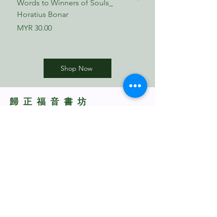
Words to Winners of Souls_
The Reformed Faith_ L
Horatius Bonar
Boettner
Price
Price
MYR 30.00
MYR 17.00
Shop Now
​歸正福音書坊
Reformed Evangelical
Bookstore
TNM/2024/2941
Whatsapp Us