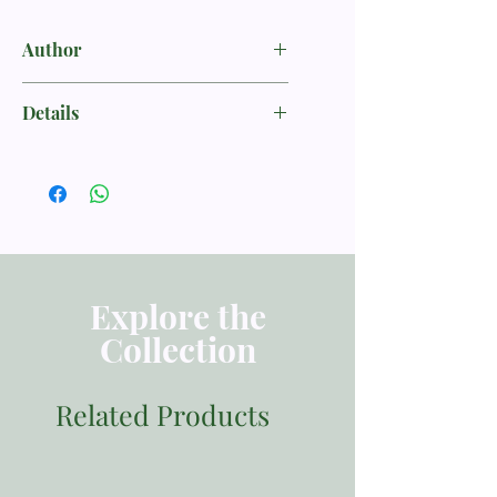
Author
Van Bruggen, Jakob
Details
TAFSIRAN
ISBN 9786023931255
Penerbit Momentum
Tebal Buku 510
Dimensi 21x14 cm
Berat 600
Explore the
Collection
Related Products