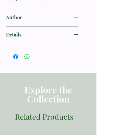
Author
Calvin, John
Details
KEHIDUPAN KRISTEN
ISBN 9789793292380
Penerbit Momentum
Tebal Buku 100 halaman
Dimensi 21.00x14.00
Berat 200
Explore the
Collection
Related Products