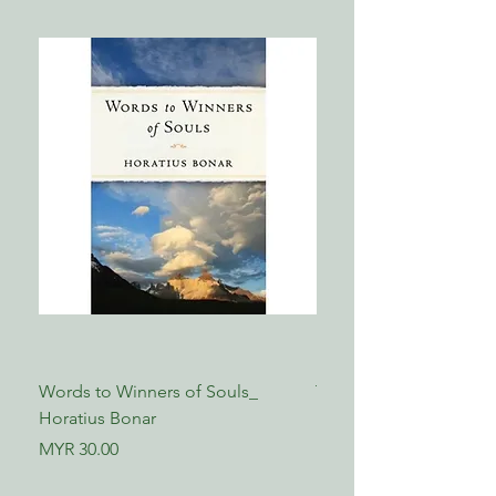
Words to Winners of Souls_
The Reformed Faith_ L
Horatius Bonar
Boettner
Price
Price
MYR 30.00
MYR 17.00