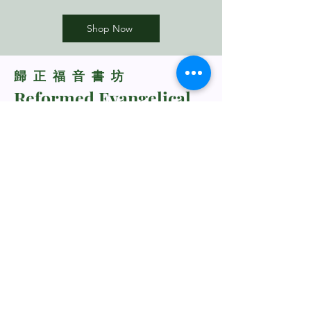
Shop Now
​歸正福音書坊
Reformed Evangelical
Bookstore
TNM/2024/2941
Whatsapp Us
+60198318285
rebukustore@gmail.com
Kota Kinabalu, Sabah, Malaysia