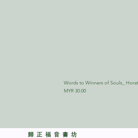
Words to Winners of Souls_ Horat
Price
MYR 30.00
​歸正福音書坊