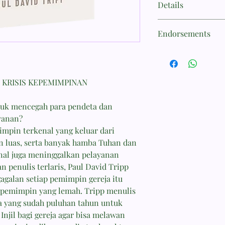
Details
Paul David Tripp
Paul David Tripp adal
Jumlah halaman : 24
pembicara seminar tin
Endorsements
Ukuran buku : 14 x 21
pemimpin dari Paul Tr
ISBN
sejumlah buku popule
“Kekuatan buku ini t
9786021302996
seperti What Did You
pembahasannya tenta
Parenting, dan New M
pemahaman dia tentan
KRISIS KEPEMIMPINAN
tentang keberadaan org
buku ini mudah dibaca;
ntuk mencegah para pendeta dan
menegur dan sulit.”
—Alan Fadling, penuli
yanan?
mpin terkenal yang keluar dari
PUJIAN
n luas, serta banyak hamba Tuhan dan
enal juga meninggalkan pelayanan
“Buku ini adalah pele
 penulis terlaris, Paul David Tripp
Tripp yang berjudul 
agalan setiap pemimpin gereja itu
tidak melupakan Inji
 pemimpin yang lemah. Tripp menulis
merupakan hal yang 
pemimpin tidak memb
a yang sudah puluhan tahun untuk
Pemimpin membutuhka
njil bagi gereja agar bisa melawan
besar. Mereka butuh I