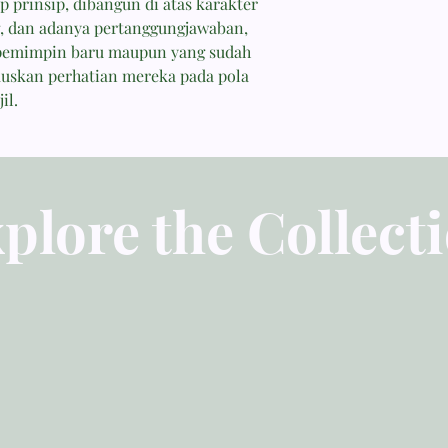
p prinsip, dibangun di atas karakter
Daniel L. Akin, presi
g, dan adanya pertanggungjawaban,
Theological Seminar
pemimpin baru maupun yang sudah
skan perhatian mereka pada pola
“Kekuatan buku ini t
il.
pembahasannya tenta
pemahaman dia tentan
keberadaan organik dar
ini mudah dibaca; di s
menegur dan sulit.”
plore the Collect
D. A. Carson, teolog 
“Tripp mengetahui ha
menulis dengan kasih
pengalaman bersama 
pemahaman Alkitab y
merupakan buku terb
pelayanan yang pernah
rujukan saya ke depa
Mark Bailey, profesor
Seminary