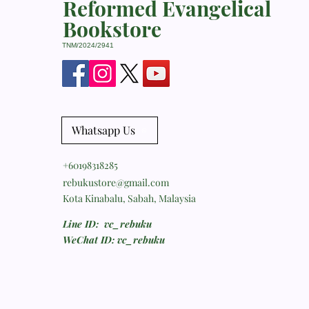
Reformed Evangelical
Bookstore
TNM/2024/2941
Whatsapp Us
+60198318285
rebukustore@gmail.com
Kota Kinabalu, Sabah, Malaysia
Line ID: vc_rebuku
WeChat ID: vc_rebuku