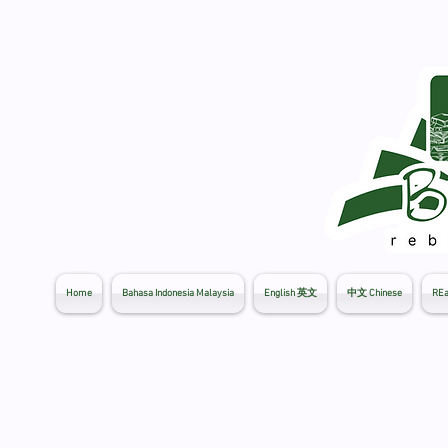
Home
Bahasa Indonesia Malaysia
English 英文
中文 Chinese
REa