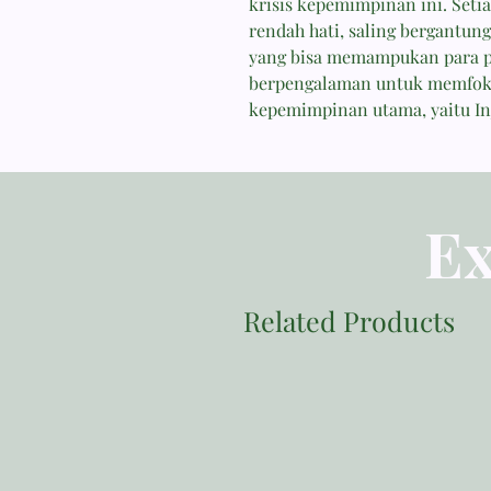
krisis kepemimpinan ini. Setia
rendah hati, saling bergantun
yang bisa memampukan para 
berpengalaman untuk memfoku
kepemimpinan utama, yaitu Inj
Ex
Related Products