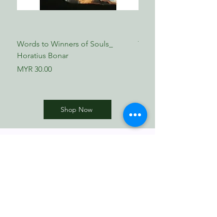
Words to Winners of Souls_
The Reformed Faith_ L
Horatius Bonar
Boettner
Price
Price
MYR 30.00
MYR 17.00
Shop Now
​歸正福音書坊
Reformed Evangelical
Bookstore
TNM/2024/2941