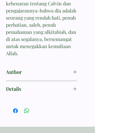
kebenaran tentang Calvin dan
pengajarannya-bahwa dia adalah
seorang yang rendah hati, penuh
perhatian, saleh, penuh
pemahaman yang alkitabiah, dan
di atas segalanya, bersemangat
untuk menegakkan kemuliaan
Allah.
Author
Parsons, Burk
Details
ISBN 9786028165235
Penerbit Momentum
Tebal Buku 290 halaman
Dimensi 23.50x15.50
Berat 400