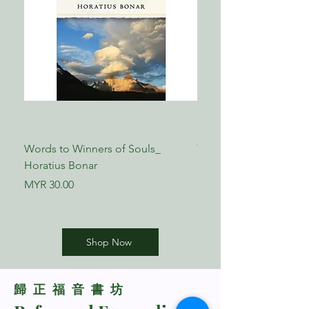
Words to Winners of Souls_
The Reformed Faith_ L
Horatius Bonar
Boettner
Price
Price
MYR 30.00
MYR 17.00
Shop Now
​歸正福音書坊