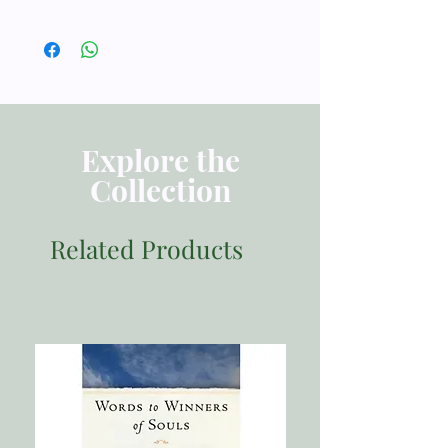
STUDI DOKTRINAL
ISBN 9789798131394
Penerbit Momentum
Tebal Buku 31 halaman
Dimensi 21.00x15.00
Berat 20
Explore the
Collection
Related Products