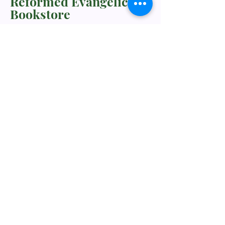
Reformed Evangelical
Bookstore
TNM/2024/2941
Whatsapp Us
+60198318285
rebukustore@gmail.com
Kota Kinabalu, Sabah, Malaysia
Line ID: vc_rebuku
WeChat ID: vc_rebuku
Stay informed, join our