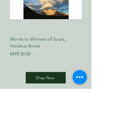
Words to Winners of Souls_
The Reformed Faith_ L
Horatius Bonar
Boettner
Price
Price
MYR 30.00
MYR 17.00
Shop Now
​歸正福音書坊
Reformed Evangelical
Bookstore
TNM/2024/2941