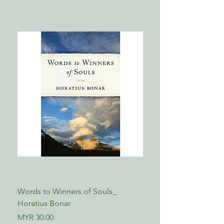
Words to Winners of Souls_
The Reformed Faith_ L
Horatius Bonar
Boettner
Price
Price
MYR 30.00
MYR 17.00