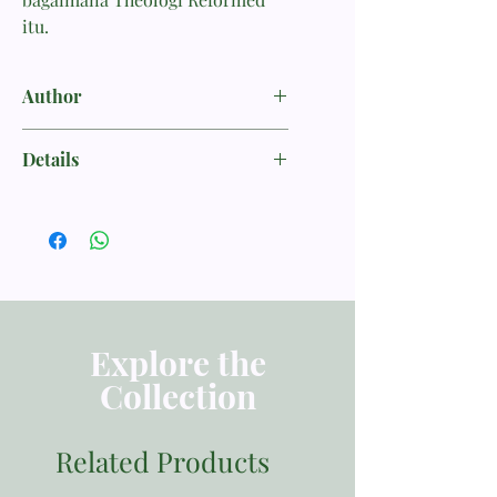
itu.
Author
Tong, Stephen
Details
ISBN 9786021603192
Penerbit Momentum
Tebal Buku 113 halaman
Dimensi 21.00x14.00
Berat 100
Explore the
Collection
Related Products