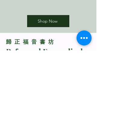
Shop Now
​歸正福音書坊
Reformed Evangelical
Bookstore
TNM/2024/2941
Whatsapp Us
+60198318285
rebukustore@gmail.com
Kota Kinabalu, Sabah, Malaysia