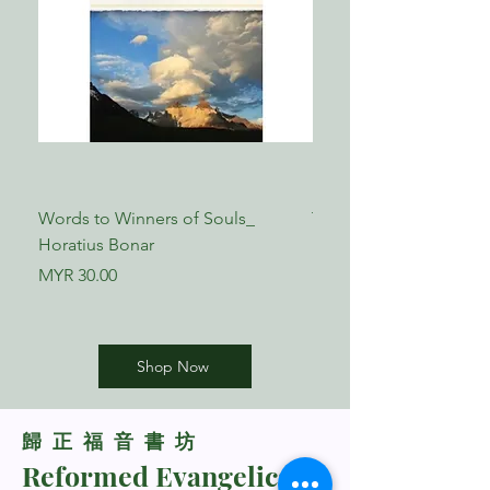
Words to Winners of Souls_
The Reformed Faith_ L
Horatius Bonar
Boettner
Price
Price
MYR 30.00
MYR 17.00
Shop Now
​歸正福音書坊
Reformed Evangelical