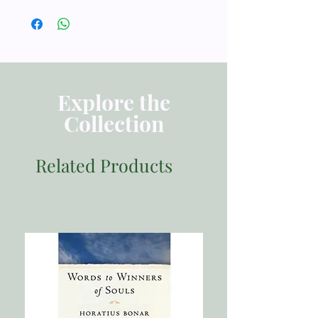
TAFSIRAN
ISBN 9786023930470
Penerbit Momentum
Tebal Buku 580 halaman
Dimensi 21.00x14.00
Berat 1100
Explore the
Collection
Related Products