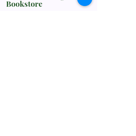
Bookstore
TNM/2024/2941
Whatsapp Us
+60198318285
rebukustore@gmail.com
Kota Kinabalu, Sabah, Malaysia
Line ID: vc_rebuku
WeChat ID: vc_rebuku
Stay informed, join our