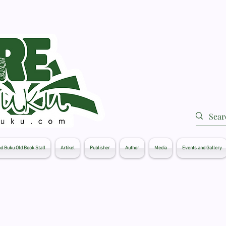
d Buku Old Book Stall
Artikel
Publisher
Author
Media
Events and Gallery