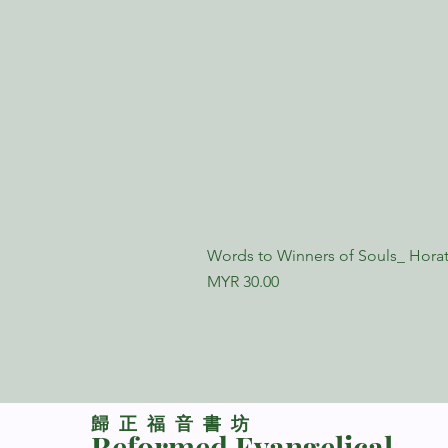
Words to Winners of Souls_ Horat
Price
MYR 30.00
​歸正福音書坊
Reformed Evangelical