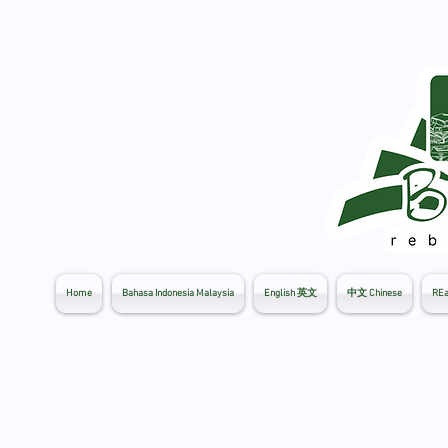
Home
Bahasa Indonesia Malaysia
English 英文
中文 Chinese
REa