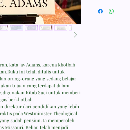
terkemuka asal Ameri
"Bapak Gerakan Konse
Preaching With Purp
merevolusi dunia pel
mencetuskan metode 
Berat: 0.22 Kg
Noutetik), sebuah pe
ISBN:
sepenuhnya bersandar
Pengarang: Jay E. Ad
[1, 2, 3]
Ukuran Buku: 22,5x15
Softcover: 211 hlm.
rah, kata jay Adams, karena khotbah
an.Buku ini telah ditulis untuk
an orang-orang yang sedang belajar
ukan tujuan yang terdapat dalam
g digunakan Kitab Suci untuk memberi
gas berkhotbah.
 direktur dari pendidikan yang lebih
praktis pada Westminister Theological
yang sudah pensiun. Ia memperoleh
as Missouri. Beliau telah menjadi