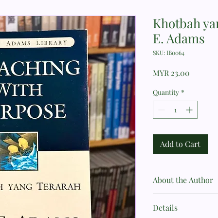
Khotbah yan
E. Adams
SKU: IB0064
Price
MYR 23.00
Quantity
*
Add to Cart
About the Author
Dr. Jay E. Adams (30 
Details
adalah seorang teolo