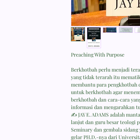
Preaching With Purpose
Berkhotbah perlu menjadi tera
yang tidak terarah itu mematik
membantu para pengkhotbah d
untuk berkhotbah agar menem
berkhotbah dan cara-cara yan
informasi dan mengarahkan tu
✍️ JAY E. ADAMS adalah mantan
lanjut dan guru besar teologi 
Seminary dan gembala sidang 
gelar PH.D.-nya dari Universit