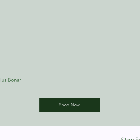
ius Bonar
Shop Now
Stay 