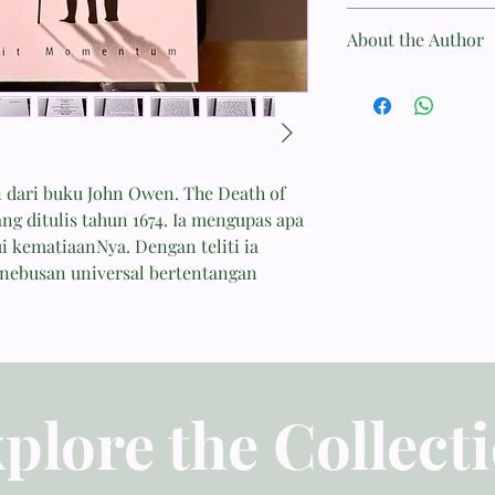
DOKTRIN
About the Author
ISBN 9789798131127
Penerbit Momentum
John Owen, 1616-1683
Tebal Buku 146 hala
adalah salah seorang 
Dimensi 17.50x11.00
dihasilkan Inggris. l
Berat 120
usia 12 tahun, mendap
tahun, dan M. A. pada
 dari buku John Owen. The Death of
ia menulis 24 buku y
ang ditulis tahun 1674. Ia mengupas apa
yang sangat dihargai 
i kematiaanNya. Dengan teliti ia
nebusan universal bertentangan
plore the Collect