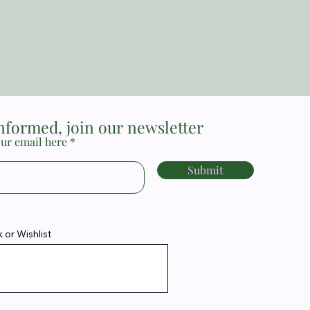
Price
MYR 17.00
informed, join our newsletter
ur email here
Submit
or Wishlist