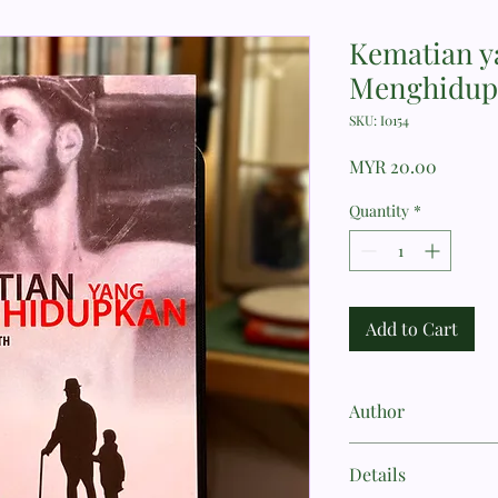
Kematian y
Menghidup
SKU: I0154
Price
MYR 20.00
Quantity
*
Add to Cart
Author
Owen, John
Details