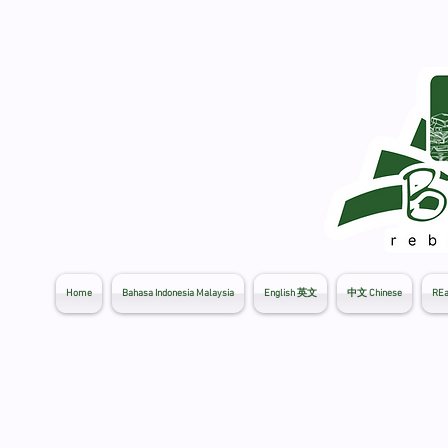
Home
Bahasa Indonesia Malaysia
English 英文
中文 Chinese
REa