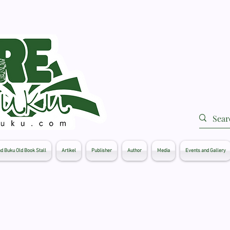
d Buku Old Book Stall
Artikel
Publisher
Author
Media
Events and Gallery