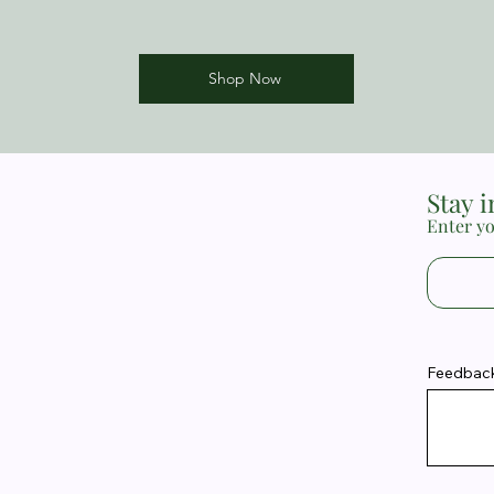
Shop Now
Stay 
Enter yo
Feedback 