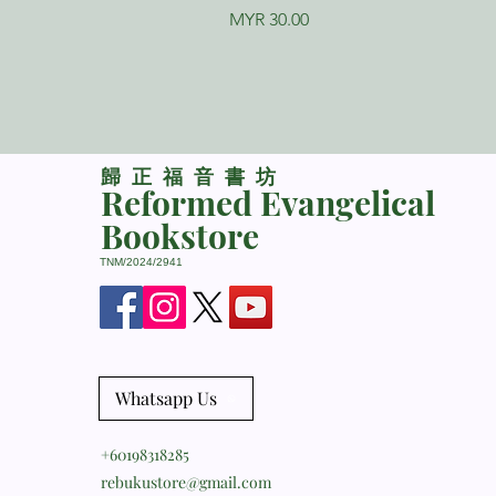
Price
MYR 30.00
​歸正福音書坊
Reformed Evangelical
Bookstore
TNM/2024/2941
Whatsapp Us
+60198318285
rebukustore@gmail.com