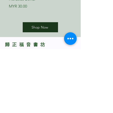
Price
Price
MYR 30.00
MYR 17.00
Shop Now
​歸正福音書坊
Reformed Evangelical
Bookstore
TNM/2024/2941
Whatsapp Us
+60198318285
rebukustore@gmail.com