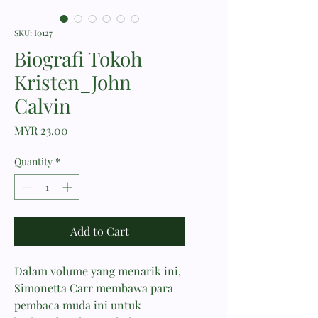
SKU: I0127
Biografi Tokoh
Kristen_John
Calvin
Price
MYR 23.00
Quantity
*
Add to Cart
Dalam volume yang menarik ini,
Simonetta Carr membawa para
pembaca muda ini untuk