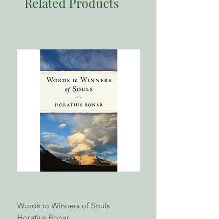
Related Products
Words to Winners of Souls_
The Reformed Faith_ L
Horatius Bonar
Boettner