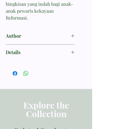
bingkisan yang indah bagi anak-
anak pewaris kekayaan
Reformasi.
Author
Carr, Simonneta
Details
BIOGRAFI
ISBN 9786028165204
Penerbit Momentum
Tebal Buku 64 halaman
Dimensi 22.60x20.30
Berat 200
Explore the
Collection