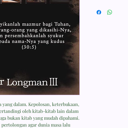
bahasa Indonesia, fok
ISBN
studi biblika. Buku-
9799532442
antara lain Kamus G
Weight
Perjanjian Lama, dan
390 g
Mazmur.
Dimensions
1 × 1 × 1 cm
Penulis
Tremper Longman III
Bahasa
Bahasa Indonesia
Tahun Terbit
2012
 yang dalam. Kepolosan, keterbukaan,
Jumlah Halaman
ertandingi oleh kitab-kitab lain dalam
197
juga bukan kitab yang mudah dipahami.
 pertolongan agar dunia masa lalu
ukuran buku