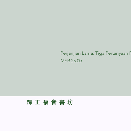
Perjanjian Lama: Tiga Pertanyaan 
Price
MYR 25.00
​歸正福音書坊
Reformed Evangelical
Bookstore
TNM/2024/2941