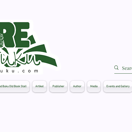
d Buku Old Book Stall
Artikel
Publisher
Author
Media
Events and Gallery