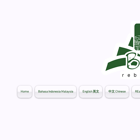
Home
Bahasa Indonesia Malaysia
English 英文
中文 Chinese
REa