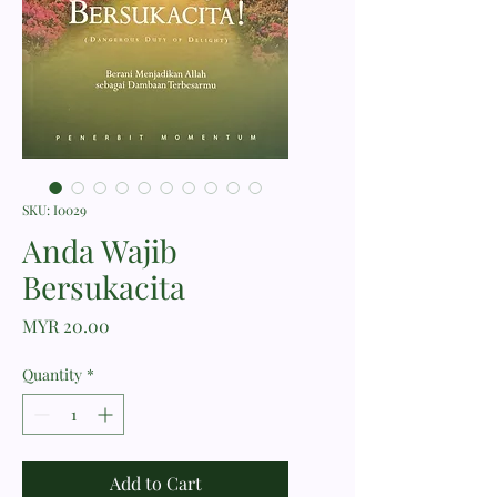
SKU: I0029
Anda Wajib
Bersukacita
Price
MYR 20.00
Quantity
*
Add to Cart