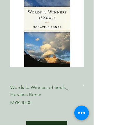
Words to Winners of Souls_
The Reformed Faith_ L
Horatius Bonar
Boettner
Price
Price
MYR 30.00
MYR 17.00
Shop Now