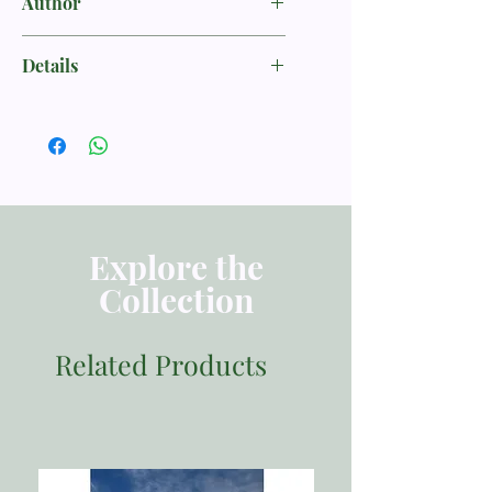
Author
Piper, John
Details
THEOLOGI
ISBN 9786023931132
Penerbit Momentum
Tebal Buku 100
Dimensi 21x14
Berat 200
Explore the
Collection
Related Products