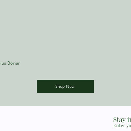
ius Bonar
Shop Now
Stay 
Enter yo