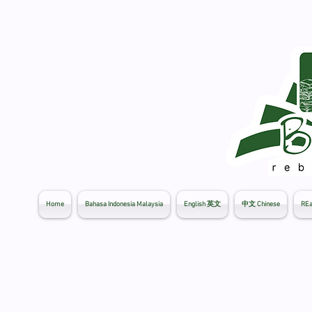
Home
Bahasa Indonesia Malaysia
English 英文
中文 Chinese
REa