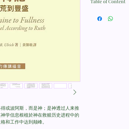
Table of Content
The Gospel According
前言
ISBN13: 978986063269
致谢
导论
作者: 邬瑞克 （Dean R.
第一章 这不是最美好
译者: 黄馨瑱
第二章 伤痛欲绝
第三章 超乎预期
语文: 中文 繁体
第四章 圣洁的冒险
第五章 在神翅膀的荫
出版社：改革宗
第六章 很可能会出差
第七章 关键所在
出版年份: 2022
第八章 会见「某某人
第九章 荣耀的护理
页数: 208页
ISBN 9789860632699
后记
参考书目
路得或波阿斯，而是神；是神透过人来推
其神学信息根植於神在救赎历史进程中的
位格和工作中达到颠峰。