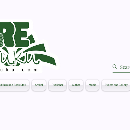
d Buku Old Book Stall
Artikel
Publisher
Author
Media
Events and Gallery