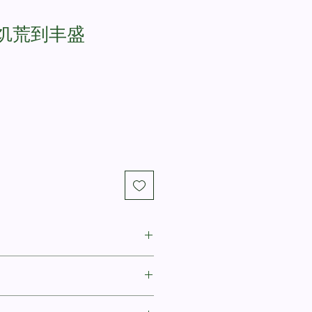
饥荒到丰盛
Dean R. Ulrich
/ From Famine to Fullness: