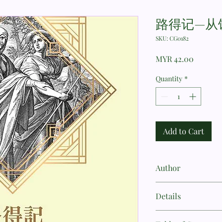
路得记—从
SKU: CG0182
Price
MYR 42.00
Quantity
*
Add to Cart
Author
鄔瑞克
Details
书名: 路得记--从饥荒到丰盛 