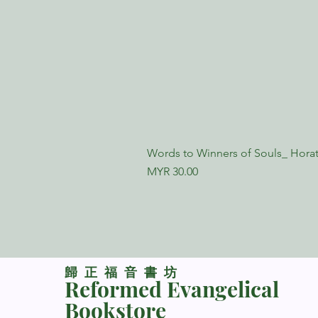
Words to Winners of Souls_ Horat
Price
MYR 30.00
​歸正福音書坊
Reformed Evangelical
Bookstore