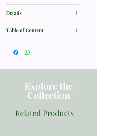
華特斯
Guy P. Waters
Details
书名：耶稣如何治理教会 / How Jesus
Table of Content
Runs The Church
推薦序
作者：华特斯 (Guy Prentiss Waters)
致謝
引言
译者：郭熙安
1. 教會是什麼
语言：中文 繁体
2. 教會的治理
3. 教會的權力
页数：232
Explore the
4. 教會的職分
Collection
5. 教會的法庭
出版发行：改革宗出版社
6. 結語
重量：330克
7. 教會治理：精選書目和簡介
Related Products
出版日期：2020
ISBN 9789869906913