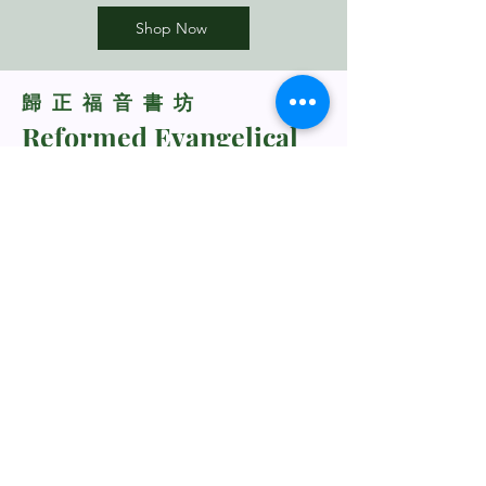
Shop Now
​歸正福音書坊
Reformed Evangelical
Bookstore
TNM/2024/2941
Whatsapp Us
+60198318285
rebukustore@gmail.com
Kota Kinabalu, Sabah, Malaysia