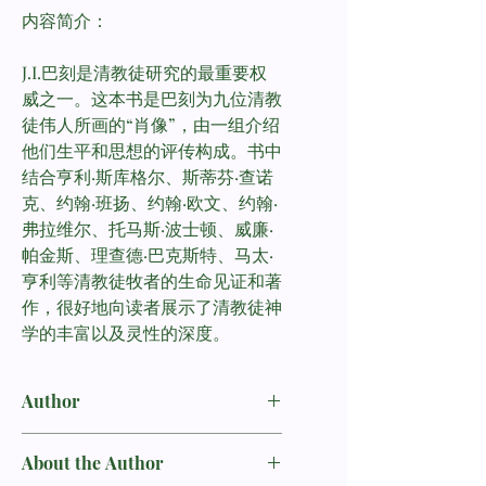
内容简介：
J.I.巴刻是清教徒研究的最重要权
威之一。这本书是巴刻为九位清教
徒伟人所画的“肖像”，由一组介绍
他们生平和思想的评传构成。书中
结合亨利·斯库格尔、斯蒂芬·查诺
克、约翰·班扬、约翰·欧文、约翰·
弗拉维尔、托马斯·波士顿、威廉·
帕金斯、理查德·巴克斯特、马太·
亨利等清教徒牧者的生命见证和著
作，很好地向读者展示了清教徒神
学的丰富以及灵性的深度。
Author
J.I.巴刻
J.I.Packer
About the Author