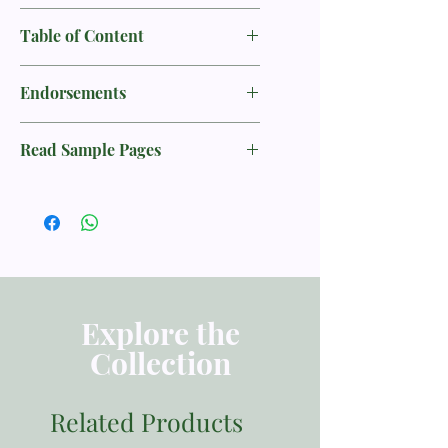
J.I.巴刻，当代著名福音派神学家，牛
Table of Content
津大学哲学博士，加拿大维真学院系统
神学教授。著有《认识神》《虔敬的奥
前言
秘》《重寻圣洁》《软弱之道》《寻求
Endorsements
引导》等四十余部作品。
第一部分 仍在发光的清教徒牧者
本书是巴刻的又一佳作。他在书中深入
Read Sample Pages
介绍了几位重要清教徒思想家及其著
第二部分 七位清教徒牧者肖像
作，并为今日牧者呈上了一份清教徒宣
仍在发光的清教徒牧者
言。这是巴刻老先生奉上的“陈年老
第一章 亨利•斯库格尔：《人灵魂中的
酒”。在一个喜欢心灵鸡汤的时代，巴
上帝生命》
本书将会把焦点放在清教徒牧者的生命
刻在此提供的是坚固教会和滋养灵魂
第二章 斯蒂芬•查诺克：《被钉十架的
见证和他们所传讲的信息上。有人可能
的“干粮”。
基督》
会立即发问道： 这群已经成为过往历
第三章 约翰•班扬：《奔走天路》
史的人和今天的我们有什么关系？曾经
——卡尔·楚门（Carl R. Trueman），
第四章 马太•亨利：《敬虔生活的喜
的清教徒不就是一群傲慢刻板的偏执狂
Explore the
乐》
吗？并且清教徒运动的年代（1560至
格罗夫城市学院教授
第五章 约翰•欧文：《治死罪》
Collection
1710年的一个半世纪）早已远去，那时
第六章 约翰•弗拉维尔：《保守你心》
距离工业革命还很遥远，而信息技术主
第七章（上） 托马斯•波士顿：《得人
宰了当今文明。对如此久远时代的追
如得鱼的艺术》
Related Products
忆，于当下的我们而言，能有什么帮
巴刻有种当下教会中无人可比的恩赐
第七章（中） 托马斯•波士顿：《人生
助？清教主义（puritanism）似乎并没
——让清教徒“复活”并歌唱，这本传记