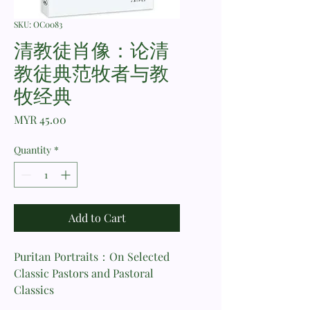
SKU: OC0083
清教徒肖像：论清
教徒典范牧者与教
牧经典
Price
MYR 45.00
Quantity
*
Add to Cart
Puritan Portraits：On Selected
Classic Pastors and Pastoral
Classics