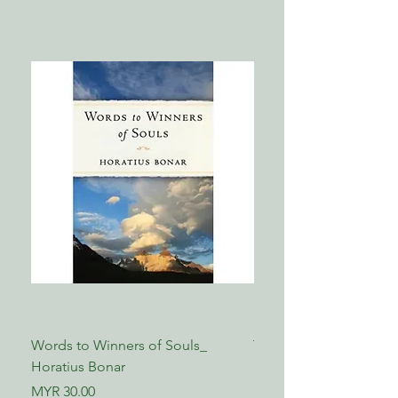
必经的崎岖挫折》
有不断以决定性的方式改变西方社会。
式评述就是明证。实际上，巴刻属于那
第七章（下） 托马斯•波士顿：《悔改
不仅如此，普遍被人们作为一段西方文
种最有魅力、最具说服力和最具大公精
得生》
化记忆来理解的清教主义，在今天已经
神的清教徒。当年轻牧者问我学什么可
成为一种抱残守缺、消极压抑之生活方
以坚固灵命时，我总是对他们说，“与
第三部分 两位清教徒楷模
式的代名词。自十七世纪末起，清教主
巴刻一同阅读清教徒著作！”对所有基
义显然已被西方社会摒弃。事实难道不
督徒而言，这都是个好的建议。
第八章 威廉•帕金斯： 清教徒先驱
是如此吗？清教主义，无论该如何定
第九章 理查德•巴克斯特： 全面的事工
义，不都已成为一段尘封往事，被人们
——蒂莫西·乔治（Timothy
开拓者
遗忘了吗？谈到清教徒的信仰，即使在
George），
当年有过什么积极的意义，然而时至今
后记：清教徒牧者的道路
日它与我们还能有丝毫关联吗？
桑福德大学比森神学院院长
当然有关联。有一句谚语提醒我们不要
将孩子和洗澡水一同倒掉。但事实上这
正是绝大多数新教（更正教）教会近三
个世纪以来对待清教徒属灵遗产的态
度，而结果无疑是令人遗憾的。不可否
认，清教徒运动有许多“洗澡水”需要摒
Words to Winners of Souls_
The Reformed Faith_ L
弃，但清教主义对基督教信仰的深刻洞
Horatius Bonar
Boettner
见却应为教会所珍视。清教徒认为，基
督徒生命实际上是顺服和盼望的有机组
Price
Price
MYR 30.00
MYR 17.00