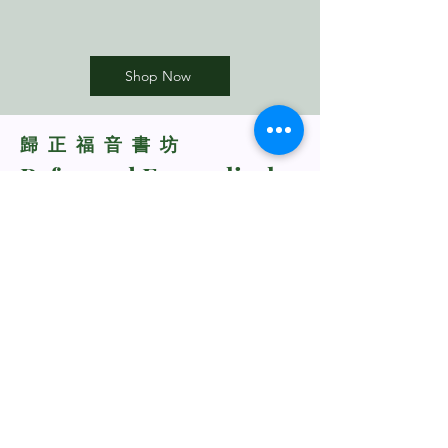
合，它以在基督里并借着基督获得的自
由，以及支撑与上帝亲密相交之恩典的
应许为根基。清教主义将这些方面的真
理密切地整合在一起，积累形成了极其
Shop Now
宝贵的属灵财富，然而今日的教会却对
此熟视无睹，这实在令人唏嘘不已。这
些清教徒所发掘的信仰精髓本应成为今
​歸正福音書坊
天牧师们教导的核心，遗憾的是他们没
Reformed Evangelical
有去教导。其结果直接导致了今日教会
Bookstore
讲台的贫乏和荒凉。今天，有太多的牧
者不清楚该如何教导会众那关乎圣洁和
TNM/2024/2941
敬虔的真理。教会中许多信徒相当迷
惘，不晓得如何具体描述、向人推荐以
及活出基督徒的生命。要医治这些属灵
顽疾，我们实在需要抓住清教主义的核
心。
Whatsapp Us
圣经中有以撒重新挖掘父亲亚伯拉罕所
凿水井的一幕，那些水井一度被非利士
+60198318285
人掩埋（创26： 18）。本书将会帮助我
rebukustore@gmail.com
们清晰地看到，以撒的所作所为应成为
Kota Kinabalu, Sabah, Malaysia