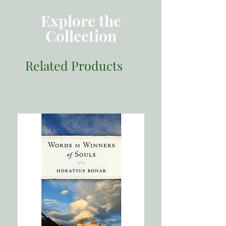
第4章 整合心理治療及介入的領域
第5章 評估及案例的概念化
Explore the
第6章 瞭解以症狀為焦點的介入
Collection
第7章 應用以症狀為焦點的介入治療焦
慮症
第8章 瞭解以基模為焦點的介入
Related Products
第9章 應用以基模為焦點的介入治療憂
鬱症
第10章 瞭解以關係為焦點的介入
第11章 應用以關係為焦點的介入
第12章 一些總結的想法