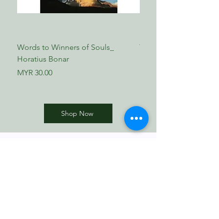
Words to Winners of Souls_
The Reformed Faith_ L
Horatius Bonar
Boettner
Price
Price
MYR 30.00
MYR 17.00
Shop Now
​歸正福音書坊
Reformed Evangelical
Bookstore
TNM/2024/2941