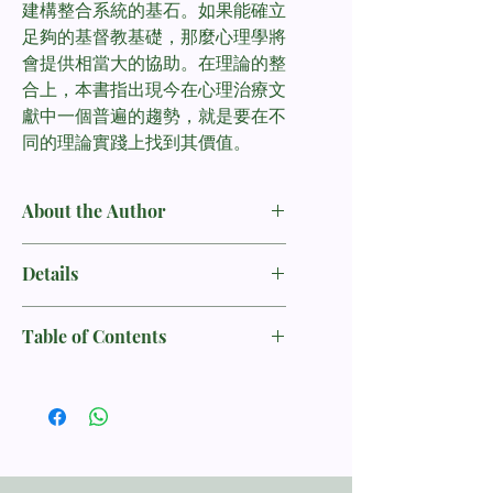
建構整合系統的基石。如果能確立
足夠的基督教基礎，那麼心理學將
會提供相當大的協助。在理論的整
合上，本書指出現今在心理治療文
獻中一個普遍的趨勢，就是要在不
同的理論實踐上找到其價值。
About the Author
馬克敏博士（馬克河麥克明，博士，）
Details
喬治福克斯大學（喬治·福克斯。
University）臨床心理學研究所的心理
ISBN：9781932184495
學教授。他是有執照的臨床心理學家，
Table of Contents
出版社：麥種傳道會
美國專業心理學理事會（The專業心理
出版日期：2011-5-15
學的美國委員會）認證的理事，美國心
致謝
頁數：448頁
理學協會（美國心理協會）會士，著有
引言
多本書籍。
第1章 基督教信仰基礎
第2章 科學的基礎
第3章 心理學的革命