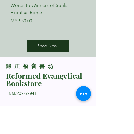
六．五项事实
Words to Winners of Souls_
The Reformed Faith_ L
Horatius Bonar
Boettner
第五章：自我
一．追求自我
Price
Price
MYR 30.00
MYR 17.00
二．全民运动
三．美德变成价值
四．品格变成性格
五．本性变成自我
Shop Now
六．罪恶感变成羞耻感
七．一个不同的领域
​歸正福音書坊
第六章：基督
Reformed Evangelical
一．基督徒与异教徒之路
Bookstore
二．由下而上
三．从上而下
TNM/2024/2941
第七章：教会
一．问题出在家里
二．教会的两面
三．可靠的标志
四．进入深处
Whatsapp Us
五．让上帝成为统管教会的上帝