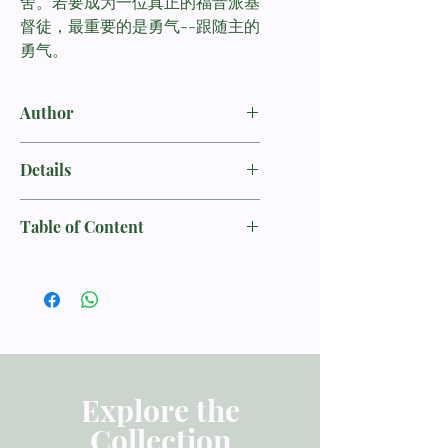
舍。若要成为一位真正的福音派基
督徒，最重要的是勇气--跟随主的
勇气。
Author
魏爾斯
David F.Welles
Details
书名：勇守真道─后现代社会中热爱真
Table of Content
理的教会、行销型教会及新兴教会 /
The Courage to be Protestant - Truth-
目录
lovers, Marketers, and Emergents in
第一章：福音派地界的设定
the Postmodern World
一．版图
二．古典福音派
作者：魏尔斯 (David F. Wells)
三．行销型教会
四．新兴教会
译者：陈知纲
五．福音派帝国走向灭亡
Explore the
语言：中文 繁体
Collection
第二章：拍卖基督教