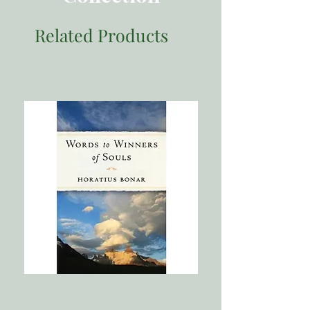
一．谢谢，美利坚公司
页数：288
二．拍卖杀价
Related Products
三．一句赞美的话
出版发行：改革宗出版社
四．恕我直言
五．底线
出版日期：201907 （初版四刷）
ISBN 9789866687143
第三章：真理
一．自我的脱节
二．现代化世界
三．内在世界的变动
四．什么是真理
五．基督教真理
六．与真理有约
七．前头有更好的路
第四章：上帝
一．丧失核心
二．文化的答案
三．上帝与现代性
四．内在的神
五．外在的神