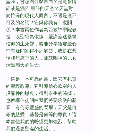
堂時，會想到什麼畫面？是電影情
節或是滿佈 星斗的天空？天堂對
於忙碌的現代人而言，不過是遙不
可及的名詞？它與你我有什麼關
係？本書兩位作者為西敏神學院教
授，以聖經為依據，嚴謹論述基督
信仰的生死觀，盼能分享給那些心
中有疑問卻得不到解答，或是在悲
傷和焦慮中的人，並鼓勵神的兒女
活出屬天的生命。
「這是一本可靠的書，因它有扎實
的聖經教導。它引導信心軟弱的人
投靠神的恩典，得到永生的確據，
也教導信徒明白我們將要承受的基
業，有何等豐盛的榮耀，天父是何
等的慈愛，基督是何等的尊貴！這
本書使我們的盼望更加強烈，幫助
我們過更聖潔的生活。」