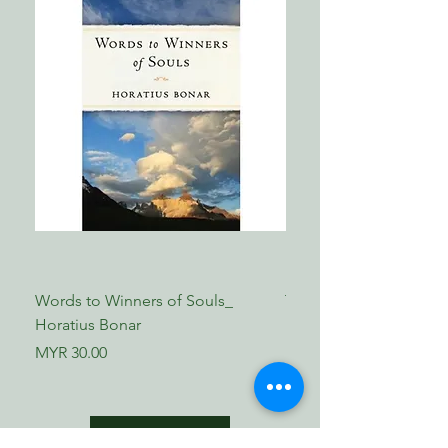
有時我們的孩子也會迫使我們思想
第4章：天堂會是甚麼樣子？
到死亡，孩子顯然不像我們在談到死亡
天堂的經歷就是神的愛和恩典時刻的延
時覺得尷尬；他們想要知道人死了以後
伸，完全且永不止息。
會怎樣。當孩子問你：「奶奶現在在哪
裡？」你如何回答？無論私底下我們有
第5章：好戲在後頭
甚麼想法，我們很可能以這樣的說法來
神的子民將會在天堂與神同在，直接面
回答孩子：「奶奶現在在天堂，她不會
對面。天地將要合一，新天新地會是神
再受苦了。」也許我們希望這兩句話就
與人，人與神同住的居所。
能滿足年幼、好奇的心靈，而他們卻未
察覺大人是多麼不願意想到和提到死
第6章：準備出發
亡。
神以試煉和苦難使我們的生命發出光
輝，只有我們在復活時完全反映出神的
有一天，我們的孩子問到棺材是如
榮耀，才能使祂全然滿意。
Words to Winners of Souls_
The Reformed Faith_ L
何放到地底下的？因為這整個過程讓他
Horatius Bonar
Boettner
覺得非常稀奇。當我們大人在經歷痛失
結語
親友帶來的所有情緒和混亂時，對一個
Price
Price
附錄：死後靈魂消滅？
MYR 30.00
MYR 17.00
孩子來說一切就只是實事求是罷了；只
是到後來死亡這個話題就成為令人尷尬
而不願提及的忌諱了。我們希望用一個
簡短的答案：「天堂。」來滿足孩子們
Shop Now