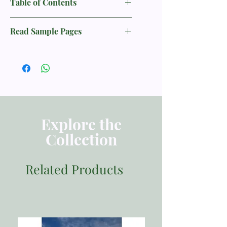
Table of Contents
出版社：橄欖
（The Battle Belongs to the Lord，中
出版日期：2012-3-26
文書名暫譯）。
推薦序一 儆醒等候主再來／周功和院
尺寸：148*210 mm
Read Sample Pages
長
頁數：160頁
辛克萊．佛格森（Sinclair B.
推薦序二 想上天堂，請準備！／康來
重量：280克
Ferguson），西敏神學院達拉斯德州校
序
昌牧師
院的系統神學教授，曾在蘇格蘭拉斯哥
前言
城聖喬治特隆教會擔任牧師，是位多產
根據民調專家的說法，相信天堂的
作家和知名的特會講員。
人數正持續地增長，對於這個現象也許
第1章：終結
不該感到驚訝，畢竟大多數的人還是會
「不要怕」是耶穌最常說的話，在你從
上教堂，唱著有關天堂的詩歌。許多人
恐懼的捆綁中走向自由和信心的路上，
也許仍然唸著兩百年前的禱詞，祈禱能
要確信祂會與你同在。
Explore the
在死後進入天堂，而這本書名就是從這
Collection
篇禱詞而來。即使我們身處一個非常世
第2章：死後
俗化的社會，但絕大多數的人似乎仍相
如果天堂是我們都嚮往的，那麼我們可
信天堂的存在，也期待能夠上天堂。
能犯的最大錯誤就是不知道神已經告訴
Related Products
我們，祂將會如何評量我們的生命。
儘管「天堂」是如此受歡迎，事實
上人們對天堂的關注可能遠不及每年全
第3章：通往天堂之路
家要去度假的地點，只有當事情冷不防
我們只有藉著耶穌基督才能確定是否上
地驚醒我們，我們才被迫發出更嚴肅的
天堂，因為這個應許是給那些因著信心
問題。
把自己交在祂手中的人。