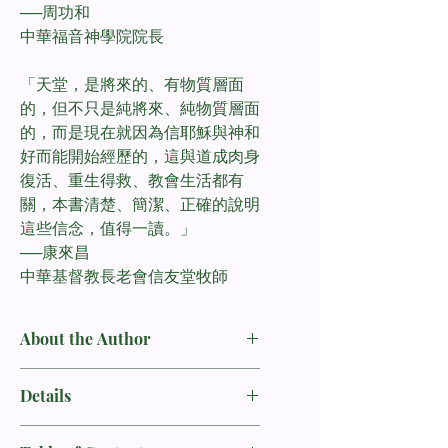
──周功和
中華福音神學院院長
「天堂，是將來的、有物質層面
的，但不只是純將來、純物質層面
的，而是現在就因為信耶穌與神和
好而能開始經歷的，這與道成肉身
復活、重生得救、教會生活都有
關，本書清楚、簡潔、正確的說明
這些信念，值得一讀。」
──康來昌
中華基督教長老會信友堂牧師
About the Author
史考特．奧利芬（Ｋ. Scott
Details
Oliphint），美國賓州費城的西敏神學
院護教學副教授，自一九九一年起任教
ISBN：9789575566739
於西敏神學院，著有《戰爭屬於主》