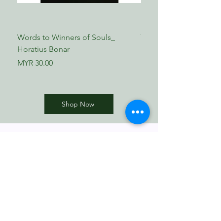
Words to Winners of Souls_
The Reformed Faith_ L
Horatius Bonar
Boettner
Price
Price
MYR 30.00
MYR 17.00
Shop Now
​歸正福音書坊
Reformed Evangelical
Bookstore
TNM/2024/2941