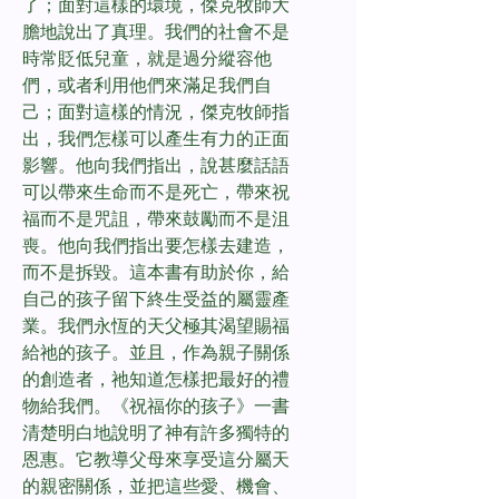
了；面對這樣的環境，傑克牧師大
膽地說出了真理。我們的社會不是
時常貶低兒童，就是過分縱容他
們，或者利用他們來滿足我們自
己；面對這樣的情況，傑克牧師指
出，我們怎樣可以產生有力的正面
影響。他向我們指出，說甚麼話語
可以帶來生命而不是死亡，帶來祝
福而不是咒詛，帶來鼓勵而不是沮
喪。他向我們指出要怎樣去建造，
而不是拆毀。這本書有助於你，給
自己的孩子留下終生受益的屬靈產
業。我們永恆的天父極其渴望賜福
給祂的孩子。並且，作為親子關係
的創造者，祂知道怎樣把最好的禮
物給我們。《祝福你的孩子》一書
清楚明白地說明了神有許多獨特的
恩惠。它教導父母來享受這分屬天
的親密關係，並把這些愛、機會、