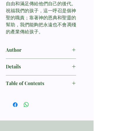
自由和滿足傳給他們自己的後代。
祝福我們的孩子，這一呼召是個神
聖的職責；靠著神的恩典和聖靈的
幫助，我們能夠把永遠也不會凋殘
的產業傳給孩子。
Author
杰克·海福德
Jack Hayford
Details
Blessing Your Children
Table of Contents
ISBN：9781932184051
出版社：麥種傳道會
第01章 一代又一代
出版日期：2003-9-15
第02章 祝福你的孩子長壽且多結果子
頁數：228頁
第03章 自己謙卑像小孩子
第04章 不祝福孩子，會有甚麼後果？
第05章 學習神的糾正之道
第06章 在家庭中營造自由的氣氛