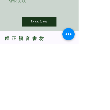
Price
Price
MYR 30.00
MYR 17.00
Shop Now
​歸正福音書坊
Reformed Evangelical
Bookstore
TNM/2024/2941
Whatsapp Us
+60198318285
rebukustore@gmail.com