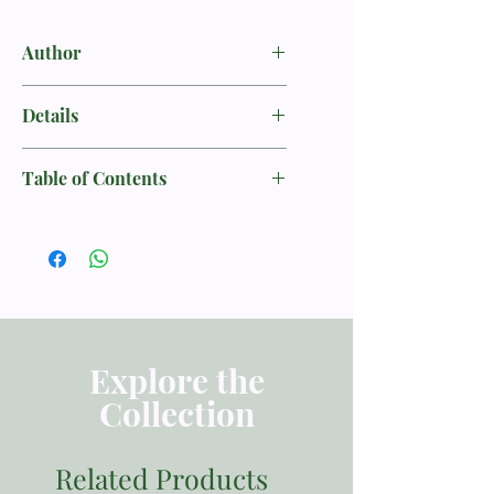
Author
杰克·金尼尔 Jack D.Kinneer
Details
详细资料
Table of Contents
书名：真理与生命 / How to Grow in
Christ
目录
林慈信牧师 序
作者：杰克 金尼尔 Jack D.Kinneer
作者 序
语言：中文 简体
01 第一课 怎样确信自己是基督徒
页数：102
Explore the
02 第二课 怎样祷告
出版发行：正道资源
Collection
03 第三课 如何靠圣灵的力量成长
出版日期：2018第三版
ISBN 9789671058015
Related Products
04 第四课 如何在圣经中受益