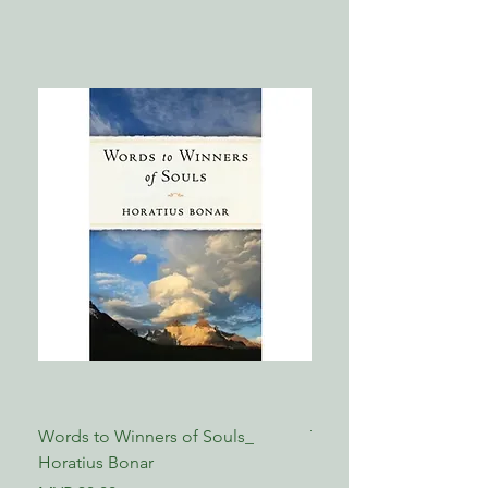
05 第五课 怎样战胜罪：得宽恕
06 第六课 怎样克服罪：悔改
07 第七课 怎样爱人如己
08 第八课 怎样忍受苦难
09 第九课 怎样处理自己的情绪
10 第十课 基督徒的婚姻
11 第十一课 怎样利用你的资源
12 第十二课 怎样向别人作见证
附录 第四课 如何读圣经
Words to Winners of Souls_
The Reformed Faith_ L
附录 第十课 设立会谈桌
Horatius Bonar
Boettner