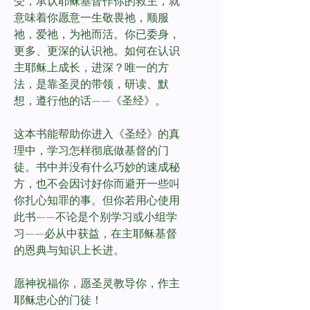
受，承认耶稣基督作你的救主，就
意味着你愿意一生敬畏祂，顺服
祂，爱祂，为祂而活。你已委身，
更多、更深的认识祂。如何在认识
主耶稣上成长，进深？唯一的方
法，是靠圣灵的带领，研读、默
想，遵行他的话——《圣经》。
这本书能帮助你进入《圣经》的真
理中，学习怎样彻底做基督的门
徒。书中并没有什么巧妙的速成秘
方，也不会因讨好你而避开一些叫
你扎心知罪的事。但你若用心使用
此书——不论是个别学习或小组学
习——必从中获益，在主耶稣基督
的恩典与知识上长进。
愿神祝福你，愿圣灵教导你，作主
耶稣忠心的门徒！