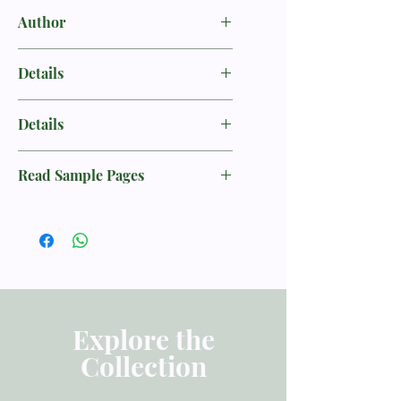
Author
瑪莎．佩斯、
Martha Peace,
Details
史都華．史考
Stuart W. Scott
特
书名：忠实的父母--按圣经教养儿女／
Details
The Faithful Parent: A Biblical Guide
to Raising A Family
目录
Read Sample Pages
第一部份：圣经的根基
作者：玛莎‧佩斯&史都华‧史考特
第 1章 养育儿女的目标与盼望
(Martha Peace, SW. Scott)
第 2章 孩子的得救与成圣
译者：赵彩容&李士虹
第二部份：日常的生活
第 3章 婴儿期
语言：中文 繁体
第 4章 学步期的幼儿
第 5章 学龄前的孩童
页数：264
第 6章 学龄儿童
Explore the
第 7章 青少年
出版发行：改革宗出版社
Collection
第 8章 惹儿女气的父母
出版日期：2016