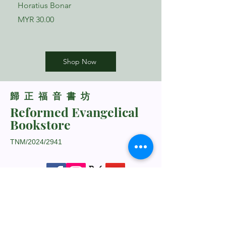
Horatius Bonar
Boettner
Price
Price
MYR 30.00
MYR 17.00
Shop Now
​歸正福音書坊
Reformed Evangelical
Bookstore
TNM/2024/2941
Whatsapp Us
+60198318285