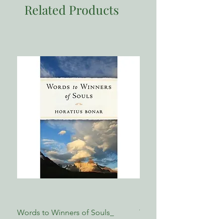
第三部份：坚持到底的父母
重量：356
Related Products
第 9章 特殊案例
第10章 当事与愿违时
第11章 结论
附录
附录一 以福音来教养儿女：忠实地根
据圣经来撒种
附录二 脱去旧人与穿上新人：付诸行
动
附录三 塑造属神的人
附录四 将心意夺回
Words to Winners of Souls_
The Reformed Faith_ L