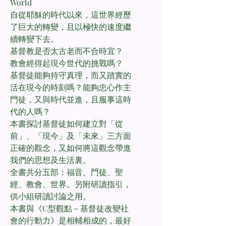
World
自從耶穌的時代以來，這世界經歷
了巨大的轉變，且以極快的速度繼
續轉變下去。
基督教是否太古老而不合時宜？
教會經得起現今世代的挑戰嗎？
基督徒能夠持守真理，而又踏實的
活在現今的時刻嗎？能夠忠心作主
門徒，又與時代並進，且服事這時
代的人嗎？
本書探討基督徒如何建立對「從
前」、「現今」及「未來」三方面
正確的觀念，又如何將這觀念帶進
我們的思想及生活裏。
全書共分五部：福音、門徒、聖
經、教會、世界。另附研讀指引，
供小組研讀討論之用。
本書與《C型觀點－基督徒改變社
會的行動力》是相輔相成的，最好