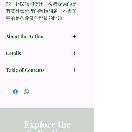
能一起閱讀和使用。後者探索的是
有關社會倫理的種種問題，本書闡
釋的是教義及作門徒的問題。
About the Author
斯托得（John Stott, 1921-2011）
Details
著名的英國牧師，也是一位享譽國際的
ISBN：9789861982823
聖經學者，其著述等身。除本書外，已
Table of Contents
出版日期：20120820
譯成中譯本的有：《認識聖經的八堂
出版社： 校園書房出版社
課》、《當代基督十架》、《當代聖靈
简写一览
作者： 斯托得 John Stott
工作》、《當代講道藝術》、《C型觀
当代丛书总序
譯者： 黃元林
點——基督徒改變社會的行動力》、
序
尺寸：148*210 mm
《當代神學對話》、《再思福音使
引言：过去与现在
頁數：528
命》、《新千年．新異象》、《斯托得
基督教是历史性的、也是当代的
语言：简体中文
研經材料》、《聖經信息系列》之使徒
“现代化”耶稣的各种尝试
分類：生命造就／事奉
行傳、羅馬書（校園）等書。這些著作
“双重聆听”的重要
Explore the
寫來鞭辟入裡，發人深省，而且屢獲好
第一部 福音
評。
1. 人性中的矛盾