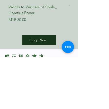
聆听世界的声音
Words to Winners of Souls_
The Reformed Faith_ L
7. 思想与情感
Horatius Bonar
Boettner
思想
情感
Price
Price
MYR 30.00
MYR 17.00
思想与情感
8. 引导、召唤、事奉
引导
召唤
Shop Now
事奉
9. 圣灵初熟的果子
仁爱、喜乐、和平
​歸正福音書坊
行动中的爱
Reformed Evangelical
爱是圣灵所结的果子
Bookstore
第三部 圣经
10. 持守真道
TNM/2024/2941
站在真道上
持守真道
传讲神的话
11. 回应神的话
成熟的门徒
思想上的整合
Whatsapp Us