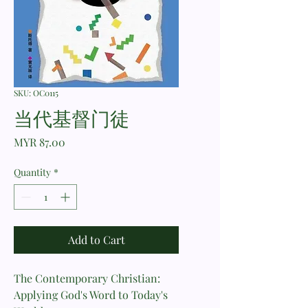
SKU: OC0115
当代基督门徒
Price
MYR 87.00
Quantity
*
Add to Cart
The Contemporary Christian:
Applying God's Word to Today's