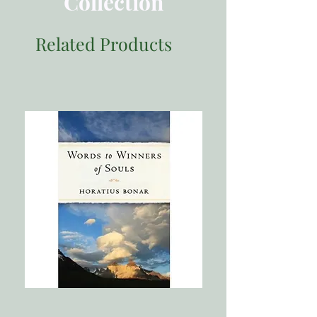
Collection
我们人性中的尊严
我们人性中的败坏
Related Products
尊严和败坏矛盾的结果
2. 真正的自由
消极方面：从困轭中得释放
积极方面：被释放是为了……
3. 基督和祂的十架
神的话
基督的十架
圣灵的能力
4. 主的复活与我们的关系
“复活”有什么含义？
“复活”真的发生过吗？
“复活”为什么这样重要？
5. 耶稣基督是主
神学的信念
革命性的委身
第二部 门徒
6. 聆听的耳朵
聆听神的声音
互相聆听