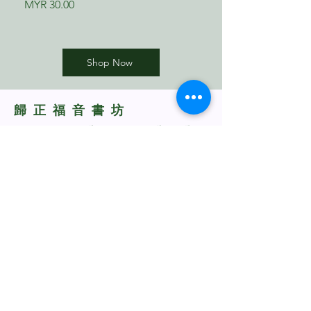
Price
Price
12节
MYR 30.00
MYR 17.00
四十二章
第82章 国度的启示 约翰福音三章1～21
节
第五部分 以撒
第83章 那位新郎 约翰福音三章22～36
第22章 保守圣约的后裔 创世记二十四
节
Shop Now
章1节～二十五章18节
第84章 神的恩赐 约翰福音四章1～42节
第23章 肉体和灵 创世记二十五章19～
24节
第十四部分 约翰福音：我们也见过祂
​歸正福音書坊
第24章 利河伯 创世记二十六章
的荣光
Reformed Evangelical
第85章 打开加利利大门 约翰福音四章
第六部分 雅各
Bookstore
46～54节
第25章 神拣选的特权 创世记二十七章1
第86章 活水的泉源 约翰福音五章1～18
节～二十八章9节
TNM/2024/2941
节
第26章 神在约中居首位 创世记二十八
第87章 生命的粮 约翰福音六章
章10～22节
第88章 生命的喜乐 约翰福音七章
第27章 道成了肉身 创世记二十九～三
第89章 祂来是为了拯救 约翰福音八章
十章
第90章 祂来是为了审判 约翰福音九章
第28章 被神的话分开 创世记三十一章
Whatsapp Us
第91章 好牧人 约翰福音十章
第29章 以色列的神 创世记三十二～三
第92章 复活与生命 约翰福音十一章
十三章
+60198318285
第93章 结出子粒的麦子 约翰福音十二
第30章 耶和华是圣洁的 创世记三十四
章20～33节
rebukustore@gmail.com
～三十六章