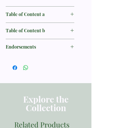
VerbondsGeschiedenis
狄葛拉弗（S. G. De Graaf, 1855-1920）
Table of Content a
牧師是阿姆斯特丹一位重要的福音傳道
作者：狄葛拉弗 (S. G. De Graaf)
人。他將一生中大部分的時間花在思考
目录《上册》
聖經的故事上，並教導他人如何講述它
语言：中文 繁体
Table of Content b
出版社附笔
們。他的著作對於教會主日學、教會學
序言
校、和為了傳福音的目的而建立的市中
页数：上册 832页 下册 688页
第十一部分 路加福音：揭露生命的需
导论
心兒童社團都有極深遠的影響。本書是
Endorsements
ISBN：9781939251565
要
他最有名的作品。這套書有兩百四十七
出版社：麥種傳道會
第64章 保障 路加福音十二章13～21节
第一部分 第一个世界
章，中文版分為兩冊。精彩的是，這套
「我極力推薦這套書。當今最好的書籍
出版日期：2020-6-1
第65章 揭露生命的需要 路加福音十三
第1章 神的国度 创世记一章1节～二章3
書原本是寫給教兒童主日學的老師們
之一。」
尺寸：170*240 mm
章1～17节
节
的。它們是聖經故事集！每一章都以一
——史普羅（R. C. Sproul）
頁數：1520頁
第66章 心灵与生命 路加福音十四章1～
第2章 神的恩惠之约 创世记二章4～25
個簡短的引言開場，以一句話表達中心
重量：2500克
14节
节
思想，然後是大約六到七頁的正文內
「這本書值得擁有廣大的讀者——那些
第67章 与迷失者的联系 路加福音十五
第3章 神的恩典之约 创世记三章
容。它涵蓋了聖經中敘事的部分。這本
相信聖經完全是神話語的人，和那些想
章
第4章 生命的后裔 创世记四章
書最初是在1936年以荷蘭文出版的，然
要與他人分享福音之豐富的人。」
第68章 建立永恒的圣徒群体 路加福音
Explore the
後被加爾文學院（Calvin College）的
——佐恩（Raymond O. Zorn），《威
十六章1～13节
第二部分 第二个世界
Collection
艾文．朗納（Evan Runner）譯成英
斯敏斯特神學期刊》（Westminster
第69章 真正的财主 路加福音十六章19
第5章 被洪水拯救 创世记六～九章
文，分為四冊出版，第一冊出版於1977
Theological Journal）
～31节
第6章 不同民族的出现 创世记十一章1
年，最後一冊於1981年問世。朗納在他
第70章 敬畏主 路加福音十七章1～19节
～9节
Related Products
卷三的序言中提到，第一卷在出書的頭
「對於那些想要服事和作長老的人來
第71章 呼求公义 路加福音十八章1～14