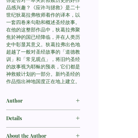
品感兴趣？《应许与拯救》是二十
世纪狄葛拉弗牧师着作的译本，以
一套四卷来勾勒和概述圣经故事。
在他的这整部作品中，狄葛拉弗聚
焦於神的国已经降临，并在人类历
史中彰显其意义。狄葛拉弗出色地
超越了一般对圣经故事的「道德教
训」和「常见观点」，将旧约圣经
的故事视为耶稣的预表，它们都是
神救赎计划的一部分。新约圣经的
作品指出神地国度正在地上建立。
Author
狄葛拉弗
S.G.De Graaf
Details
详细资料
About the Author
书名：应许与拯救 (上、下册套装) /