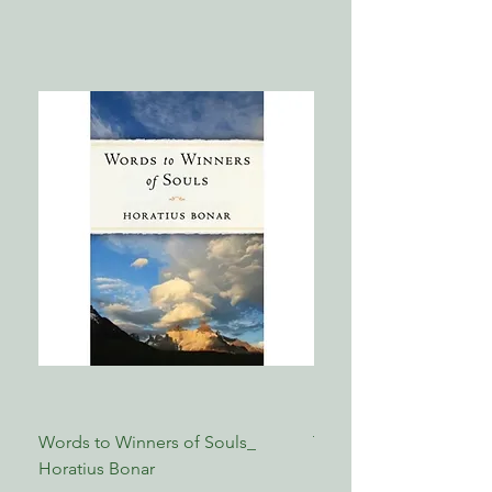
兩年就賣了兩萬五千本。
說，這套書是值得的投資；我甚至敢
节
第三部分 亚伯拉罕
說，是必要的。我真希望自己幾年前就
第72章 领受国度 路加福音十八章31节～
第7章 因一人得福 创世记十二章
讀過它們。它們值得再版。總之，去買
十九章27节
第8章 唯独基督 创世记十三章
這幾卷書吧！對於我們教會的會友，必
第73章 以色列的王 路加福音十九章28
第9章 被位分大的祝福 创世记十四章
須有來龍去脈，使他們可以理解整本聖
～48节
第10章 圣约的主 创世记十五章
經，教導他們看到全貌；對於我們這些
第11章 神听见 创世记十六章
蒙召如此行的人，我想不出還有比狄葛
第十二部分 路加福音：被宰杀的羔羊
第12章 全能的神 创世记十七章
拉弗更好的幫手。」
第74章 毫无防御 路加福音二十二章35
第13章 神的挚友 创世记十八章
——保羅．利維（Paul Levy），自2003
～53节
第14章 审判全地的主 创世记十九章
年起為西倫敦伊靈區國際長老教會牧師
第75章 从彼拉多到希律 路加福音二十
第15章 保护所应许的后裔 创世记二十
三章1～25节
章
第76章 孤单一人 路加福音二十三章26
第16章 神的美意 创世记二十一章
～31节
第17章 在耶和华的山上 创世记二十二
第77章 祂的献祭 路加福音二十三章32
章
～56节
第18章 产业的保证 创世记二十三章
第78章 生命的救赎 路加福音二十四章
第四部分 约伯
第十三部分 约翰福音：生命之道
第19章 单爱神本身 约伯记一章
第79章 那真光 约翰福音一章1～34节
第20章 耶和华参与人的苦难 约伯记二
Words to Winners of Souls_
The Reformed Faith_ L
第80章 认信者 约翰福音一章35～51节
～三十九章
Horatius Bonar
Boettner
第81章 生命的更新者 约翰福音二章1～
第21章 成圣以至于更新 约伯记四十～