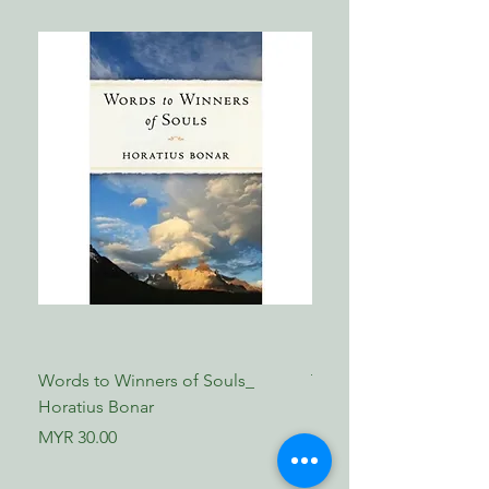
Words to Winners of Souls_
The Reformed Faith_ L
Horatius Bonar
Boettner
Price
Price
MYR 30.00
MYR 17.00